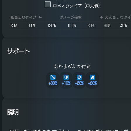
中きょりタイプ (中央値)
近きょりタイプ
⬅️
ダメージ倍率
➡️
えんきょりタイ
80
%
100
%
120
%
100
%
80
%
60
%
40
%
サポート
なかまAAにかける
+
30
%
+
10
%
+
20
%
+
20
%
説明