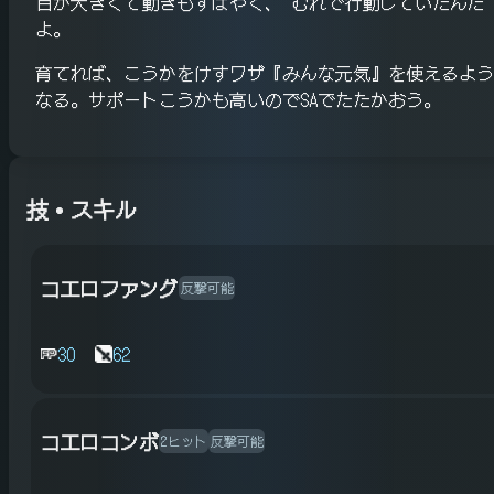
目が大きくて動きもすばやく、 むれで行動していたんだ
よ。
育てれば、こうかをけすワザ『みんな元気』を使えるよう
なる。サポートこうかも高いのでSAでたたかおう。
技・スキル
コエロファング
反撃可能
30
62
コエロコンボ
2ヒット
反撃可能