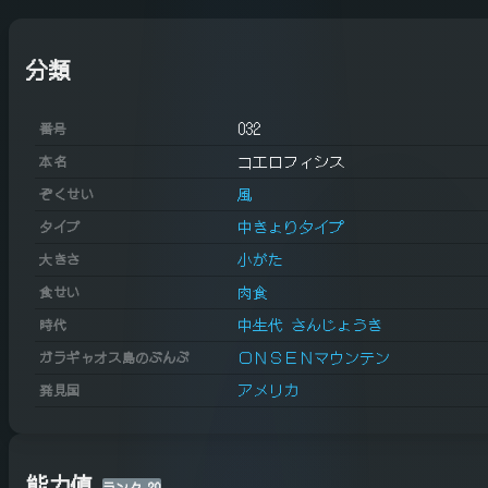
分類
032
番号
コエロフィシス
本名
風
ぞくせい
中きょりタイプ
タイプ
小がた
大きさ
肉食
食せい
中生代 さんじょうき
時代
ＯＮＳＥＮマウンテン
ガラギャオス島のぶんぷ
アメリカ
発見国
能力値
ランク
20