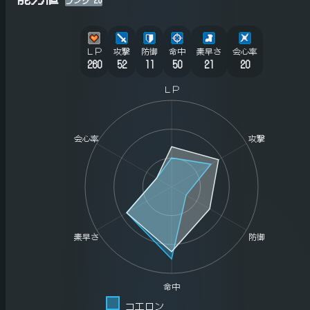
ＬＰ
攻撃
防御
命中
素早さ
会心率
260
52
11
50
21
20
ＬＰ
会心率
攻撃
素早さ
防御
命中
コエロン