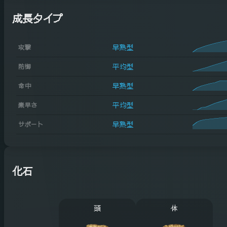
成長タイプ
早熟型
攻撃
平均型
防御
早熟型
命中
平均型
素早さ
早熟型
サポート
化石
頭
体