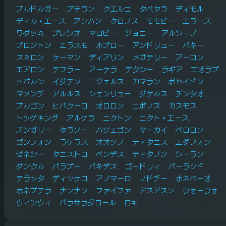
ブルドルガー
プテラン
クエルコ
タペヤラ
ディモル
ディル・エース
アンハン
クロノス
モモピー
エラース
ワダツミ
プレシオ
マロピー
ジョニー
アルシーノ
ブロントン
エラスモ
ホプロー
アンドリュー
パキー
スミロン
ケーマン
ディアリン
メガテリー
アーロン
エアロン
テフラー
アーケラ
デクシー
ラギア
エオラプ
トバルン
イダテン
ニジェルス
カマラン
ポセイドン
マメンチ
アルルス
シェンリュー
ダケルス
チンタオ
ブルゴン
ヒパクーロ
オロロン
ニポノス
カスモス
トツゲキング
アルケラ
ニクトン
ニクト・エース
ズンガリー
タラソー
ハツェゴン
マーカイ
ペロロン
ゴンフォン
ラケラス
オオツノ
ティタニス
エダフォン
ゼネシー
タニストロ
ペンデス
ティタノン
シーラン
ダンクル
パラプー
パキデス
ゴードリィ
パーラッド
テラッタ
ディッケロ
アノマーロ
ノドチー
ホネベーオ
ホネプテラ
ナンナン
ファイファ
アスアスン
ウォーウォ
ウィンウィ
パラサラダロール
ロキ