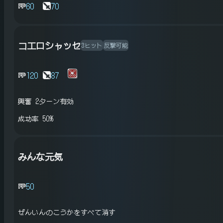
60
70
コエロシャッセ
3ヒット
反撃可能
120
87
興奮
2ターン有効
成功率 50%
みんな元気
50
ぜんいんのこうかをすべて消す