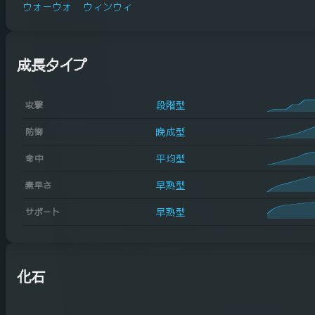
ウォーウォ
ウィンウィ
成長タイプ
段階型
攻撃
晩成型
防御
平均型
命中
早熟型
素早さ
早熟型
サポート
化石