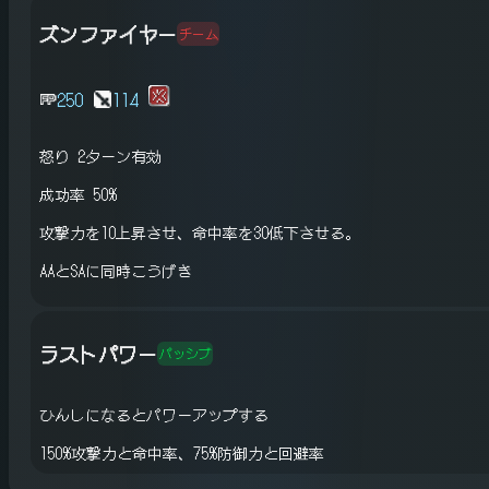
ズンファイヤー
チーム
250
114
怒り
2ターン有効
成功率 50%
攻撃力を10上昇させ、命中率を30低下させる。
AAとSAに同時こうげき
ラストパワー
パッシブ
ひんしになるとパワーアップする
150%攻撃力と命中率、75%防御力と回避率