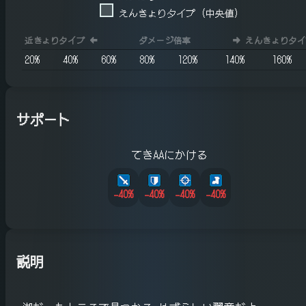
えんきょりタイプ (中央値)
近きょりタイプ
⬅️
ダメージ倍率
➡️
えんきょりタイ
20
%
40
%
60
%
80
%
120
%
140
%
160
%
サポート
てきAAにかける
-40
%
-40
%
-40
%
-40
%
説明