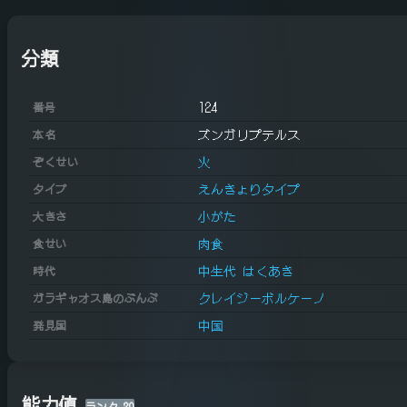
分類
124
番号
ズンガリプテルス
本名
火
ぞくせい
えんきょりタイプ
タイプ
小がた
大きさ
肉食
食せい
中生代 はくあき
時代
クレイジーボルケーノ
ガラギャオス島のぶんぷ
中国
発見国
能力値
ランク
20