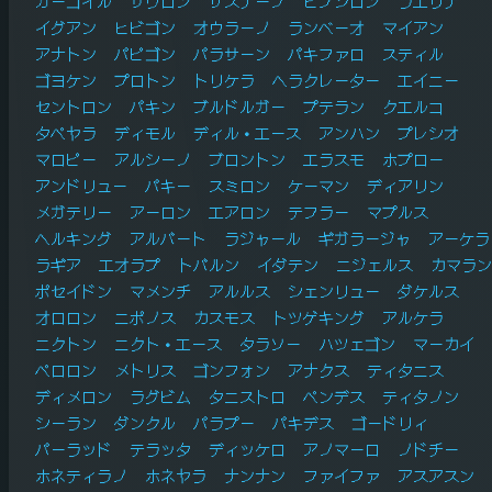
ガーゴイル
サウロン
ザスナーノ
ヒプシロン
ラエリナ
イグアン
ヒビゴン
オウラーノ
ランベーオ
マイアン
アナトン
パピゴン
パラサーン
パキファロ
スティル
ゴヨケン
プロトン
トリケラ
ヘラクレーター
エイニー
セントロン
パキン
ブルドルガー
プテラン
クエルコ
タペヤラ
ディモル
ディル・エース
アンハン
プレシオ
マロピー
アルシーノ
ブロントン
エラスモ
ホプロー
アンドリュー
パキー
スミロン
ケーマン
ディアリン
メガテリー
アーロン
エアロン
テフラー
マプルス
ヘルキング
アルバート
ラジャール
ギガラージャ
アーケラ
ラギア
エオラプ
トバルン
イダテン
ニジェルス
カマラン
ポセイドン
マメンチ
アルルス
シェンリュー
ダケルス
オロロン
ニポノス
カスモス
トツゲキング
アルケラ
ニクトン
ニクト・エース
タラソー
ハツェゴン
マーカイ
ペロロン
メトリス
ゴンフォン
アナクス
ティタニス
ディメロン
ラグビム
タニストロ
ペンデス
ティタノン
シーラン
ダンクル
パラプー
パキデス
ゴードリィ
パーラッド
テラッタ
ディッケロ
アノマーロ
ノドチー
ホネティラノ
ホネヤラ
ナンナン
ファイファ
アスアスン