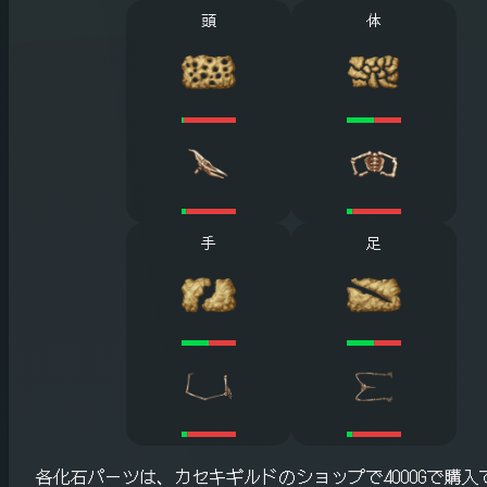
頭
体
手
足
各化石パーツは、カセキギルドのショップで4000Gで購入