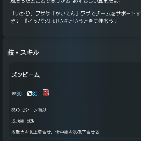
湖だったところで見つかる めずらしい翼竜だよ。
「いかり」ワザや「かいてん」ワザでチームをサポートす
ぞ！ 『イッパツ』はいざというときに使おう！
技・スキル
ズンビーム
80
80
怒り
2ターン有効
成功率 50%
攻撃力を10上昇させ、命中率を30低下させる。