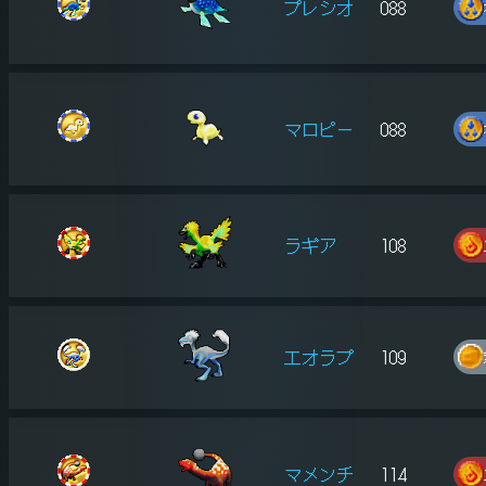
プレシオ
088
マロピー
088
ラギア
108
エオラプ
109
マメンチ
114