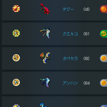
テジー
043
クエルコ
081
タペヤラ
082
アンハン
084