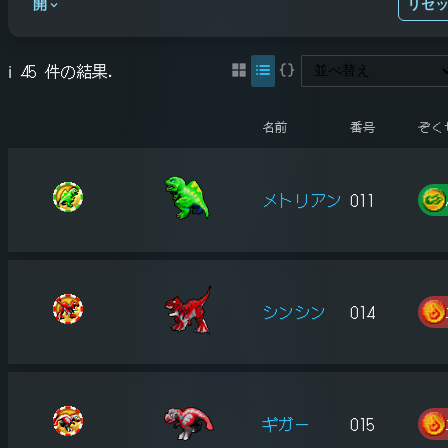
開
リセ
ℹ️ 45 件の結果.
名前
番号
ぞく
メトリアン
011
シンシン
014
ギガー
015