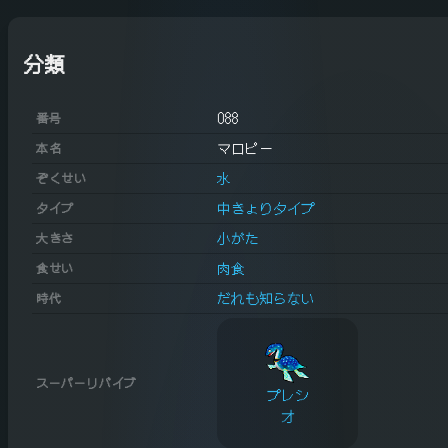
分類
088
番号
マロピー
本名
水
ぞくせい
中きょりタイプ
タイプ
小がた
大きさ
肉食
食せい
だれも知らない
時代
スーパーリバイブ
プレシ
オ