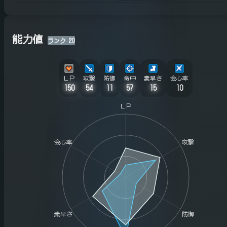
能力値
ランク
20
ＬＰ
攻撃
防御
命中
素早さ
会心率
150
54
11
57
15
10
ＬＰ
会心率
攻撃
素早さ
防御