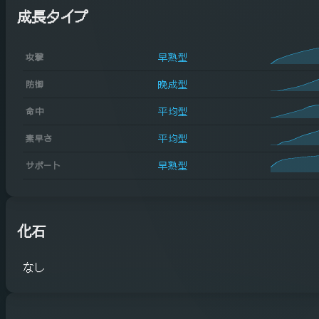
成長タイプ
早熟型
攻撃
晩成型
防御
平均型
命中
平均型
素早さ
早熟型
サポート
化石
なし