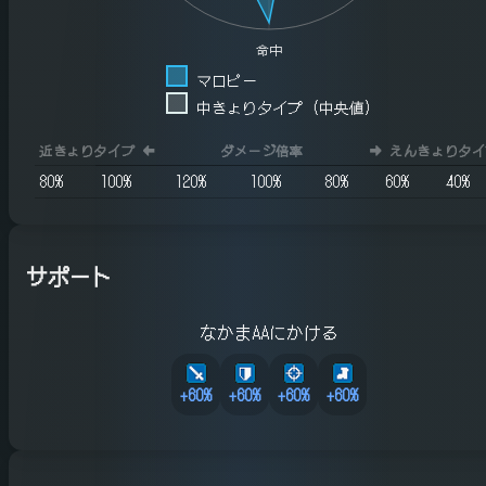
命中
マロピー
中きょりタイプ (中央値)
近きょりタイプ
⬅️
ダメージ倍率
➡️
えんきょりタイ
80
%
100
%
120
%
100
%
80
%
60
%
40
%
サポート
なかまAAにかける
+
60
%
+
60
%
+
60
%
+
60
%