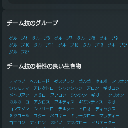
チーム技のグループ
グループ4
グループ6
グループ7
グループ8
グループ9
グループ10
グループ11
グループ12
グループ13
グループ24
グループ27
チーム技の相性の良い生き物
ティラノ
ヘルロード
ダスプレン
ゴルゴ
タルボ
アリオン
シャモティ
アレクトロ
シャンシャン
アロン
ギガロン
メトリアン
メガロ
アフロン
シンシン
ギガー
クリオン
カルカーロ
アクロス
アルティス
ギガンティス
ネオー
コンプソン
シノサーロ
デルター
トロオ
ディックス
ミクロール
ユター
ベロキー
キラークロー
ブラディー
コエロン
ディロン
スピノ
デスクロー
イリテーター