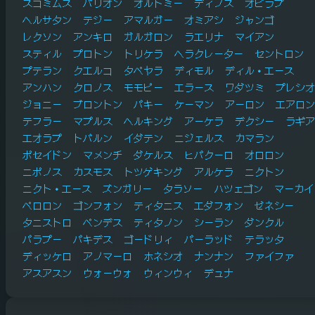
スコミムス
バリオン
オルトミー
ディノス
オビラプ
ヘルサタン
テジー
アマルガー
オミアシ
ジャンゴ
レクソン
アンキロ
ガルガロン
ラエリナ
マイアン
スティル
プロトン
トリケラ
ヘラクレーター
セントロン
プテラン
クエルコ
タペヤラ
ディモル
ディル・エース
アンハン
クロノス
モモピー
エラース
ワダツミ
プレシオ
ジョニー
ブロントン
パキー
ケーマン
アーロン
エアロン
テフラー
マプルス
ヘルキング
アーケラ
デクシー
ラギア
エオラプ
トバルン
イダテン
ニジェルス
カマラン
ポセイドン
マメンチ
ダケルス
ヒパクーロ
オロロン
ニポノス
カスモス
トツゲキング
アルケラ
ニクトン
ニクト・エース
ズンガリー
タラソー
ハツェゴン
マーカイ
ペロロン
ゴンフォン
ティタニス
エダフォン
ゼネシー
タニストロ
ペンデス
ティタノン
シーラン
ダンクル
パラプー
パキデス
ゴードリィ
パーラッド
テラッタ
ディッケロ
アノマーロ
ホネシオ
ナンナン
ファイファ
アスアスン
ウォーウォ
ウィンウィ
デュナ