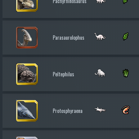
Pachyrhinosaurus
Parasaurolophus
Peltephilus
Protosphyraena