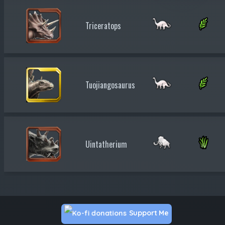
Triceratops
Tuojiangosaurus
Uintatherium
Support Me