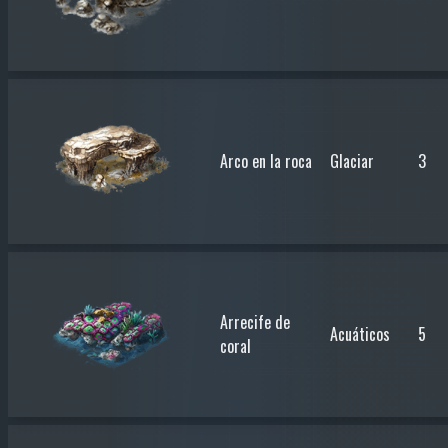
Arco en la roca
Glaciar
3
Arrecife de
Acuáticos
5
coral