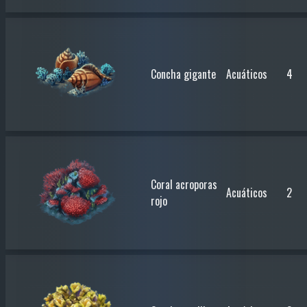
Concha gigante
Acuáticos
4
Coral acroporas
Acuáticos
2
rojo