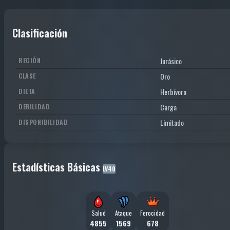
Clasificación
Jurásico
REGIÓN
Oro
CLASE
Herbívoro
DIETA
Carga
DEBILIDAD
Limitado
DISPONIBILIDAD
Estadísticas Básicas
LV40
Salud
Ataque
Ferocidad
4855
1569
678