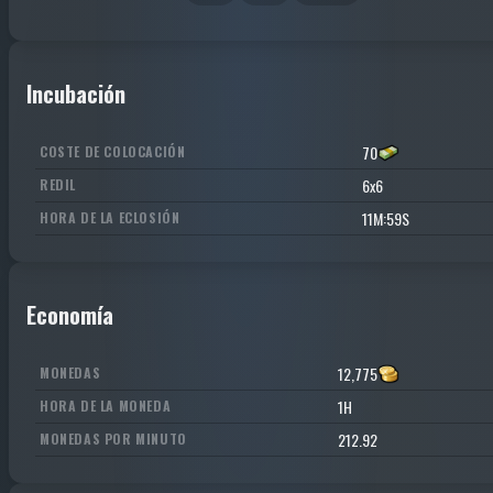
Incubación
70
COSTE DE COLOCACIÓN
6x6
REDIL
11M:59S
HORA DE LA ECLOSIÓN
Economía
12,775
MONEDAS
1H
HORA DE LA MONEDA
212.92
MONEDAS POR MINUTO