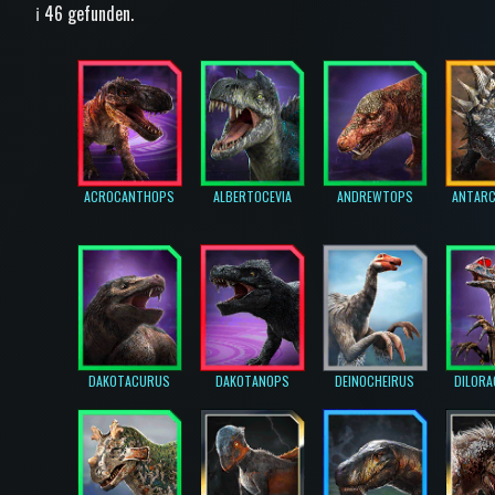
ℹ️ 46 gefunden.
ACROCANTHOPS
ALBERTOCEVIA
ANDREWTOPS
ANTARC
DAKOTACURUS
DAKOTANOPS
DEINOCHEIRUS
DILORA