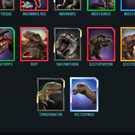
TREBAX
INDOMINUS REX
INDONEMYS
INDOTAURUS
INOST
AUTHOPS
REXY
SAH PANTHERA
SCUTOPHICYON
SCUTO
TRYKOVENATOR
VECTISPINUS