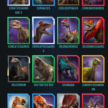
CERATOSSAURO
CERVALCES
COELOCEPHALUS
CONCAKUISAURUS
GER 2
CONCATOSAURUS
CRYOLOPHOSAURU
DILORACHEIRUS
DILORANOSSAURO
S
DILOZORION
DISTORTUS REX
DSUNGAIA
EDMONTOGUANOD
ON