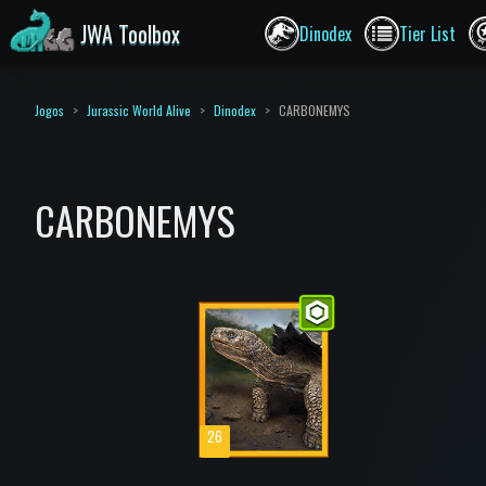
JWA Toolbox
Dinodex
Tier List
Jogos
Jurassic World Alive
Dinodex
CARBONEMYS
CARBONEMYS
26