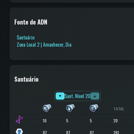
Fonte de ADN
Santuário
Zona Local 2 | Amanhecer, Dia
Santuário
Sant. Nível 20
▼
▲
TOTAL
10
5
5
20
87
87
87
261