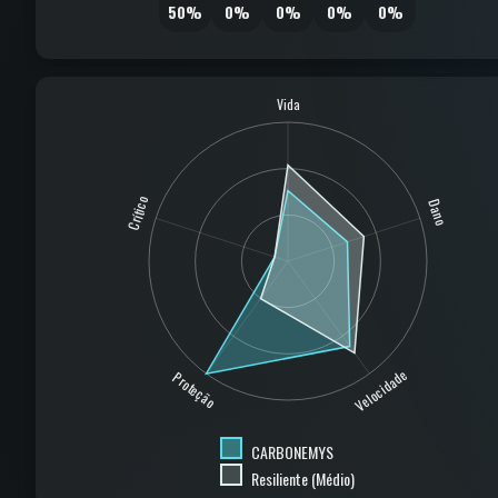
50%
0%
0%
0%
0%
Vida
Crítico
Dano
Velocidade
Proteção
CARBONEMYS
Resiliente (Médio)