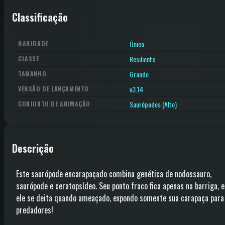
Classificação
Único
RARIDADE
Resiliente
CLASSE
Grande
TAMANHO
v3.14
VERSÃO DE LANÇAMENTO
Saurópodes (Alto)
CONJUNTO DE ANIMAÇÃO
Descrição
Este saurópode encarapaçado combina genética de nodossauro,
saurópode e ceratopsídeo. Seu ponto fraco fica apenas na barriga, e
ele se deita quando ameaçado, expondo somente sua carapaça para
predadores!