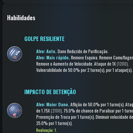
Habilidades
GOLPE RESILIENTE
Alvo: Auto.
Dano Reduzido de Purificação
.
Alvo: Mais rápido.
Remove Esquiva
.
Remove Camuflage
Remove o Aumento de Velocidade
.
Ataque
de 1X
(1200)
.
Vulnerabilidade
de 50.0%
por 2 turno(s)
, por 1 ataque(s)
.
IMPACTO DE DETENÇÃO
Alvo: Maior Dano.
Aflição
de 50.0%
por 1 turno(s)
.
Ata
de 1.75X
(2100)
.
75.0% de chance de
Paralisar
por 1 turn
Prevenção de Troca
por 1 turno(s)
.
Diminuir velocidade
d
25.0%
por 1 turno(s)
.
Reativação: 1.