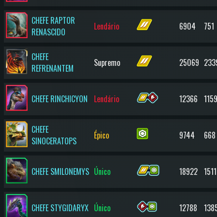
CHEFE RAPTOR
Lendário
6904
751
RENASCIDO
CHEFE
Supremo
25069
233
REFRENANTEM
CHEFE RINCHICYON
Lendário
12366
115
CHEFE
Épico
9744
668
SINOCERATOPS
CHEFE SMILONEMYS
Único
18922
1511
CHEFE STYGIDARYX
Único
12788
138