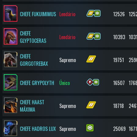
CHEFE FUKUIMIMUS
Lendário
12526
125
CHEFE
Lendário
10393
103
GLYPTOCERAS
CHEFE
Supremo
19751
259
GORGOTREBAX
CHEFE GRYPOLYTH
Único
16507
176
CHEFE HAAST
Supremo
18718
246
MÁXIMA
CHEFE HADROS LUX
Supremo
25069
1671