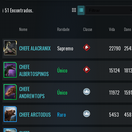
ℹ️ 51 Encontrados.
Nome
Raridade
Classe
Vida
Dano
CHEFE ALACRANIX
Supremo
22790
254
CHEFE
Único
15124
181
ALBERTOSPINOS
CHEFE
Único
11972
159
ANDREWTOPS
CHEFE ARCTODUS
Raro
5453
458