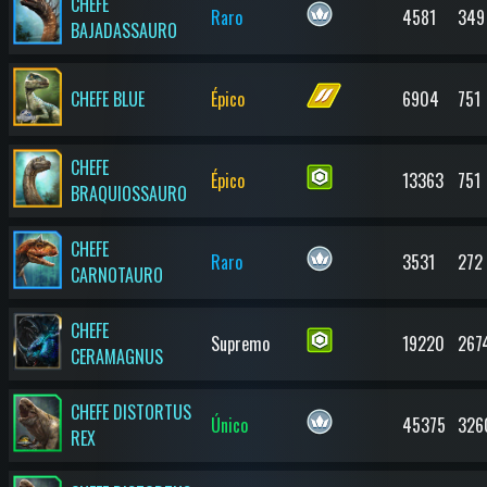
CHEFE
Raro
4581
349
BAJADASSAURO
CHEFE BLUE
Épico
6904
751
CHEFE
Épico
13363
751
BRAQUIOSSAURO
CHEFE
Raro
3531
272
CARNOTAURO
CHEFE
Supremo
19220
267
CERAMAGNUS
CHEFE DISTORTUS
Único
45375
326
REX