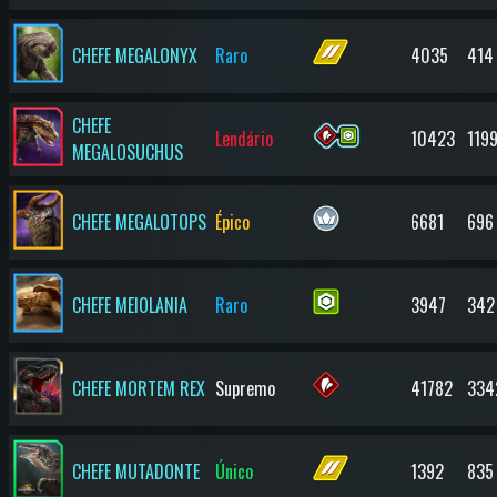
CHEFE MEGALONYX
Raro
4035
414
CHEFE
Lendário
10423
119
MEGALOSUCHUS
CHEFE MEGALOTOPS
Épico
6681
696
CHEFE MEIOLANIA
Raro
3947
342
CHEFE MORTEM REX
Supremo
41782
334
CHEFE MUTADONTE
Único
1392
835