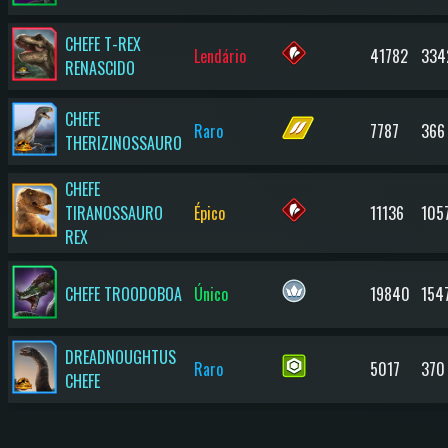
CHEFE T-REX
Lendário
41782
334
RENASCIDO
CHEFE
Raro
7787
366
THERIZINOSSAURO
CHEFE
TIRANOSSAURO
Épico
11136
105
REX
CHEFE TROODOBOA
Único
19840
154
DREADNOUGHTUS
Raro
5017
370
CHEFE