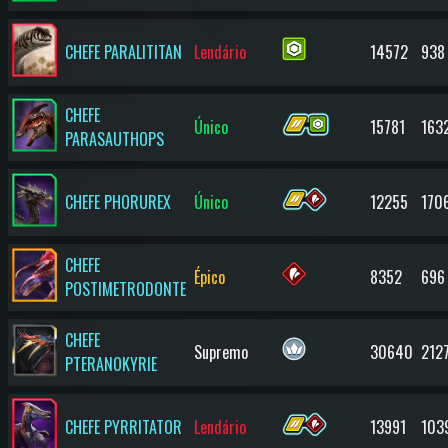
CHEFE PARALITITAN
Lendário
14572
938
CHEFE
Único
15781
163
PARASAUTHOPS
CHEFE PHORUREX
Único
12255
170
CHEFE
Épico
8352
696
POSTIMETRODONTE
CHEFE
Supremo
30640
212
PTERANOKYRIE
CHEFE PYRRITATOR
Lendário
13991
103