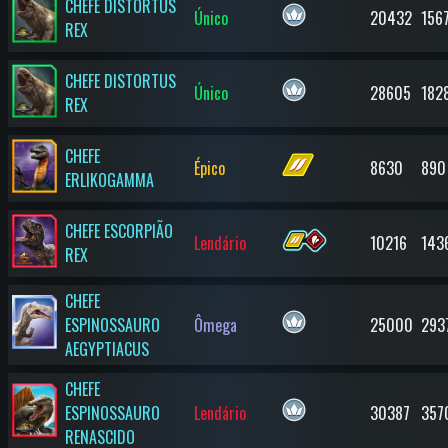
CHEFE DISTORTUS
Único
20432
156
REX
CHEFE DISTORTUS
Único
28605
182
REX
CHEFE
Épico
8630
890
ERLIKOGAMMA
CHEFE ESCORPIÃO
Lendário
10216
143
REX
CHEFE
ESPINOSSAURO
Ômega
25000
293
AEGYPTIACUS
CHEFE
ESPINOSSAURO
Lendário
30387
357
RENASCIDO