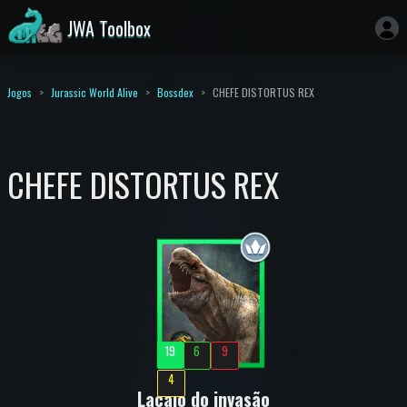
JWA Toolbox
Jogos
Jurassic World Alive
Bossdex
CHEFE DISTORTUS REX
CHEFE DISTORTUS REX
19
6
9
4
Lacaio do invasão