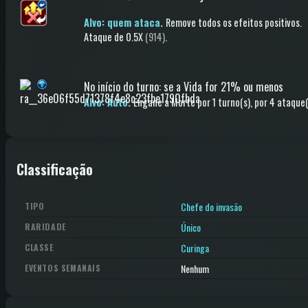
Alvo: quem ataca.
Remove todos os efeitos positivos
.
Ataque
de 0.5X
(914)
.
No início do turno
:
se a Vida for 21% ou menos
Alvo: Auto.
Engane a Morte
por 1 turno(s)
, por 4 ataque(
Classificação
Chefe do invasão
TIPO
Único
RARIDADE
Curinga
CLASSE
Nenhum
EVENTOS SEMANAIS