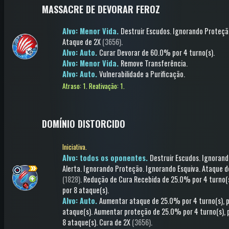
MASSACRE DE DEVORAR FEROZ
Alvo: Menor Vida.
Destruir Escudos
.
Ignorando Proteçã
Ataque
de 2X
(3656)
.
Alvo: Auto.
Curar Devorar
de 60.0%
por 4 turno(s)
.
Alvo: Menor Vida.
Remove Transferência
.
Alvo: Auto.
Vulnerabilidade a Purificação
.
Atraso: 1.
Reativação: 1.
DOMÍNIO DISTORCIDO
Iniciativa.
Alvo: todos os oponentes.
Destruir Escudos
.
Ignorand
Alerta
.
Ignorando Proteção
.
Ignorando Esquiva
.
Ataque
d
(1828)
.
Redução de Cura Recebida
de 25.0%
por 4 turno(
por 8 ataque(s)
.
Alvo: Auto.
Aumentar ataque
de 25.0%
por 4 turno(s)
, 
ataque(s)
.
Aumentar proteção
de 25.0%
por 4 turno(s)
, 
8 ataque(s)
.
Cura
de 2X
(3656)
.