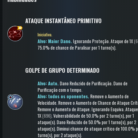
ATAQUE INSTANTÂNEO PRIMITIVO
Iniciativa.
Alvo: Maior Dano.
Ignorando Proteção
.
Ataque
de 1X
(6
75.0% de chance de
Paralisar
por 1 turno(s)
.
GOLPE DE GRUPO DETERMINADO
Alvo: Auto.
Dano Reduzido de Purificação
.
Dano de
Purificação com o tempo
.
Alvo: todos os oponentes.
Remove o Aumento de
Velocidade
.
Remove o Aumento de Chance de Ataque Crít
Remove o Aumento de Ataque
.
Ignorando Esquiva
.
Ataque
1X
(696)
.
Vulnerabilidade
de 50.0%
por 2 turno(s)
, por 1
ataque(s)
.
Dano Reduzido
de 50.0%
por 1 turno(s)
, por 2
ataque(s)
.
Diminui chance de ataque crítico
de 100.0%
p
turno(s)
, por 2 ataque(s)
.