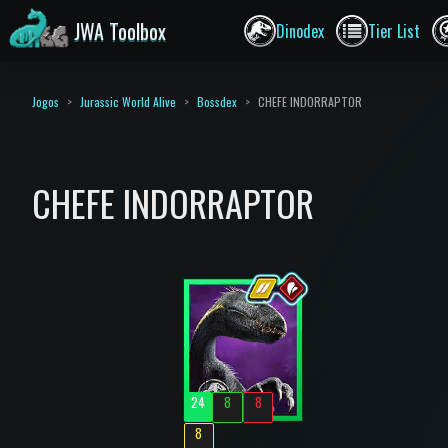
JWA Toolbox
Dinodex
Tier List
Jogos
Jurassic World Alive
Bossdex
CHEFE INDORRAPTOR
CHEFE INDORRAPTOR
24
8
8
8