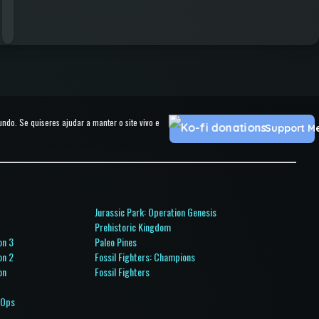
o. Se quiseres ajudar a manter o site vivo e
Support M
Jurassic Park: Operation Genesis
o
Prehistoric Kingdom
on 3
Paleo Pines
on 2
Fossil Fighters: Champions
on
Fossil Fighters
 Ops