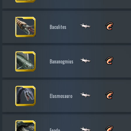
Baculites
Bananogmius
Elasmosauro
Enodo