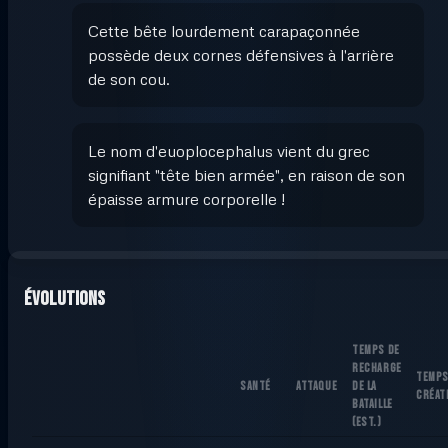
Cette bête lourdement carapaçonnée
possède deux cornes défensives à l'arrière
de son cou.
Le nom d'euoplocephalus vient du grec
signifiant "tête bien armée", en raison de son
épaisse armure corporelle !
Évolutions
TEMPS DE
RECHARGE
TEMPS
SANTÉ
ATTAQUE
DE LA
CRÉAT
BATAILLE
(
EST.
)