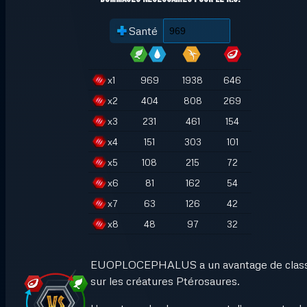
Santé
x
1
969
1938
646
x
2
404
808
269
x
3
231
461
154
x
4
151
303
101
x
5
108
215
72
x
6
81
162
54
x
7
63
126
42
x
8
48
97
32
EUOPLOCEPHALUS a un avantage de clas
sur les créatures Ptérosaures.