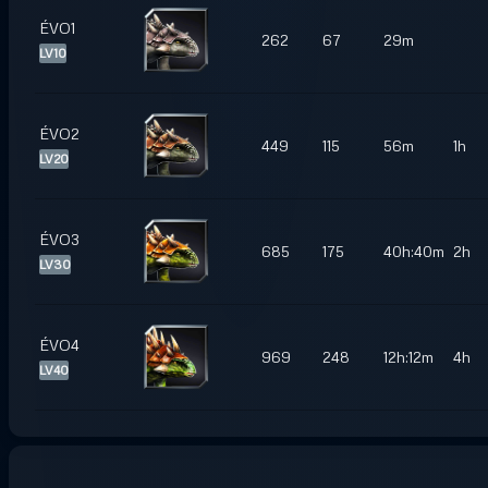
ÉVO1
262
67
29m
LV10
ÉVO2
449
115
56m
1h
LV20
ÉVO3
685
175
40h:40m
2h
LV30
ÉVO4
969
248
12h:12m
4h
LV40