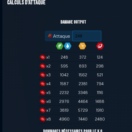
Calculs d'attaque
Damage Output
Attaque
x
1
248
372
124
x
2
595
893
298
x
3
1042
1562
521
x
4
1587
2381
794
x
5
2232
3348
1116
x
6
2976
4464
1488
x
7
3819
5729
1910
x
8
4960
7440
2480
Dommages nécessaires pour le K.O.