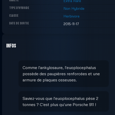
RARETÉ
Extra Rare
TYPE D'HYBRIDE
Non Hybride
CLASSE
Herbivore
DATE DE SORTIE
2015-11-17
Infos
Comme l'ankylosaure, l'euoplocephalus
possède des paupières renforcées et une
armure de plaques osseuses.
Saviez-vous que l'euoplocephalus pèse 2
tonnes ? C'est plus qu'une Porsche 911 !