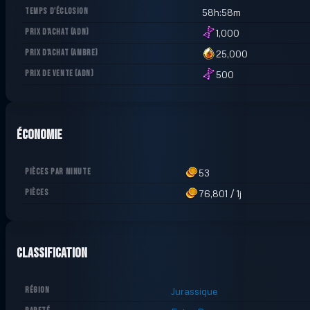
TEMPS D'ÉCLOSION
58h:58m
PRIX D'ACHAT
(
ADN
)
1,000
PRIX D'ACHAT
(
AMBRE
)
25,000
PRIX DE VENTE
(
ADN
)
500
Économie
PIÈCES PAR MINUTE
53
PIÈCES
76,801
/
1j
Classification
RÉGION
Jurassique