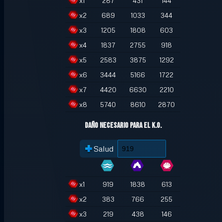
x
1
287
431
144
x
2
689
1033
344
x
3
1205
1808
603
x
4
1837
2755
918
x
5
2583
3875
1292
x
6
3444
5166
1722
x
7
4420
6630
2210
x
8
5740
8610
2870
Daño necesario para el K.O.
Salud
x
1
919
1838
613
x
2
383
766
255
x
3
219
438
146