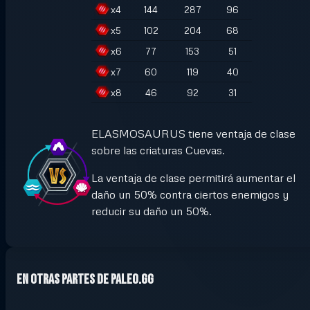
x
4
144
287
96
x
5
102
204
68
x
6
77
153
51
x
7
60
119
40
x
8
46
92
31
ELASMOSAURUS tiene ventaja de clase
sobre las criaturas Cuevas.
La ventaja de clase permitirá aumentar el
daño un 50% contra ciertos enemigos y
reducir su daño un 50%.
En otras partes de Paleo.GG