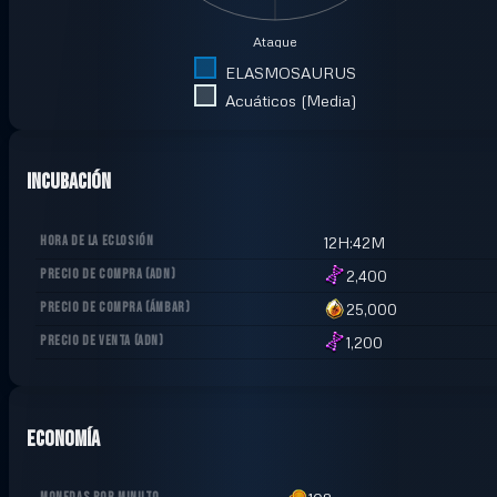
Ataque
ELASMOSAURUS
Acuáticos (Media)
Incubación
HORA DE LA ECLOSIÓN
12H:42M
PRECIO DE COMPRA
(
ADN
)
2,400
PRECIO DE COMPRA
(
ÁMBAR
)
25,000
PRECIO DE VENTA
(
ADN
)
1,200
Economía