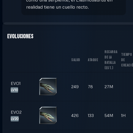
realidad tiene un cuello recto.
Evoluciones
RECARGA
TIEMPO
DE LA
SALUD
ATAQUE
DE
BATALLA
CREACI
(
EST.
)
EVO1
249
78
27M
LV10
EVO2
426
133
54M
1H
LV20