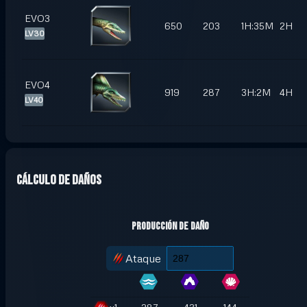
EVO3
650
203
1H:35M
2H
LV30
EVO4
919
287
3H:2M
4H
LV40
Cálculo de daños
Producción de daño
Ataque