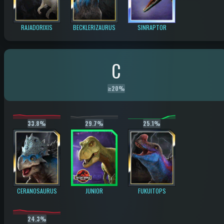
RAJADORIXIS
BECKLERIZAURUS
SINRAPTOR
C
≥
20%
33.8%
29.7%
25.1%
CERANOSAURUS
JUNIOR
FUKUITOPS
24.3%