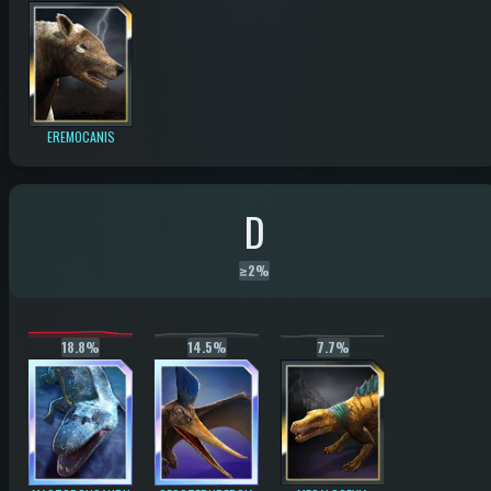
EREMOCANIS
D
≥
2%
18.8%
14.5%
7.7%