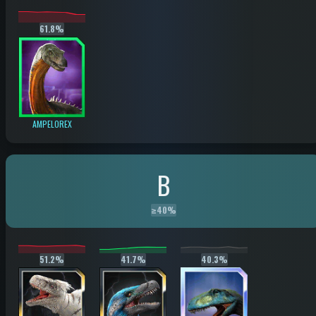
61.8%
AMPELOREX
B
≥
40%
51.2%
41.7%
40.3%