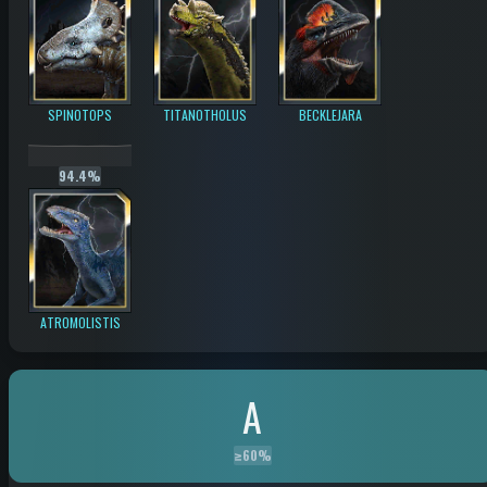
SPINOTOPS
TITANOTHOLUS
BECKLEJARA
94.4%
ATROMOLISTIS
A
≥
60%