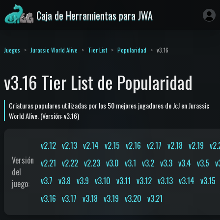
Caja de Herramientas para JWA
Juegos
Jurassic World Alive
Tier List
Popularidad
v3.16
v3.16 Tier List de Popularidad
Criaturas populares utilizadas por los 50 mejores jugadores de JcJ en Jurassic
World Alive. (Versión: v3.16)
v2.12
v2.13
v2.14
v2.15
v2.16
v2.17
v2.18
v2.19
v2.
Versión
v2.21
v2.22
v2.23
v3.0
v3.1
v3.2
v3.3
v3.4
v3.5
v
del
v3.7
v3.8
v3.9
v3.10
v3.11
v3.12
v3.13
v3.14
v3.15
juego
:
v3.16
v3.17
v3.18
v3.19
v3.20
v3.21