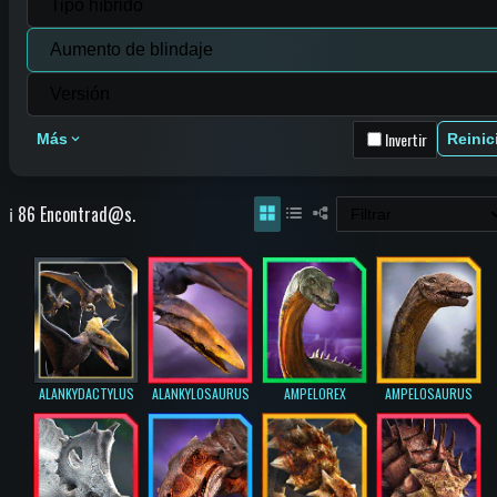
Invertir
Más
Reinic
ℹ️ 86 Encontrad@s.
ALANKYDACTYLUS
ALANKYLOSAURUS
AMPELOREX
AMPELOSAURUS