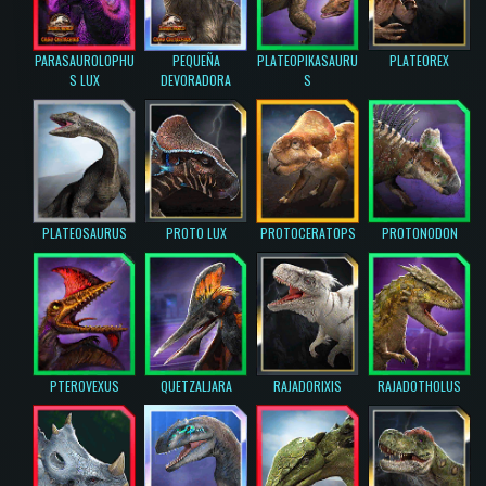
PARASAUROLOPHU
PEQUEÑA
PLATEOPIKASAURU
PLATEOREX
S LUX
DEVORADORA
S
PLATEOSAURUS
PROTO LUX
PROTOCERATOPS
PROTONODON
PTEROVEXUS
QUETZALJARA
RAJADORIXIS
RAJADOTHOLUS