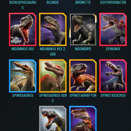
BECKLOPHOSAURU
BLONDIE
BRÜNETTE
ICHTHYOVENATOR
S
INDOMINUS REX
INDOMINUS REX 2.
INDONEMYS
SPINONYX
GEN
SPINOSAURUS
SPINOSAURUS GEN
SPINOTAHRAPTOR
SPINOTASUCHUS
2