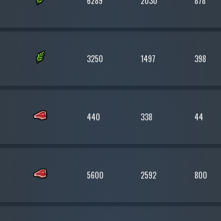
6289
2030
878
3250
1497
398
440
338
44
5600
2592
800