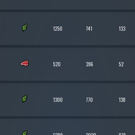
1250
741
133
520
396
52
1300
770
138