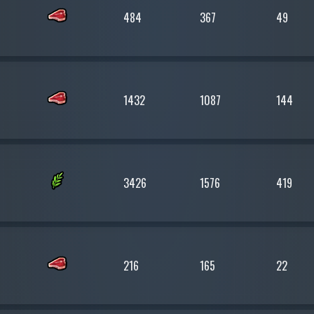
484
367
49
1432
1087
144
3426
1576
419
216
165
22