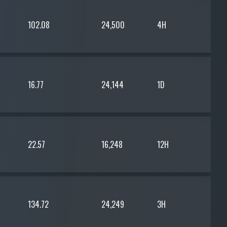
102.08
24,500
4H
16.77
24,144
1D
22.57
16,248
12H
134.72
24,249
3H