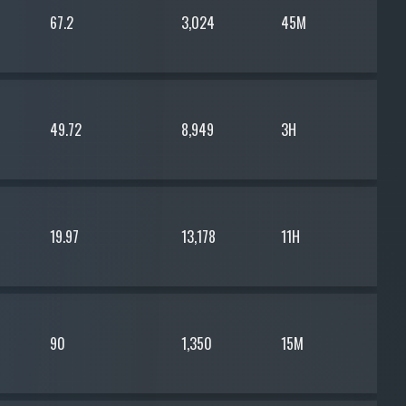
67.2
3,024
45M
49.72
8,949
3H
19.97
13,178
11H
90
1,350
15M