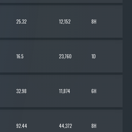
25.32
12,152
8H
16.5
23,760
1D
32.98
11,874
6H
92.44
44,372
8H