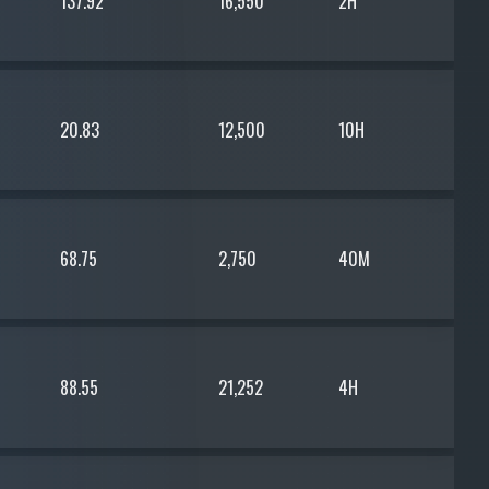
137.92
16,550
2H
20.83
12,500
10H
68.75
2,750
40M
88.55
21,252
4H