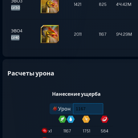
ЭВО3
1421
825
4Ч:42М
LV30
ЭВО4
2011
1167
9Ч:29М
LV40
Расчеты урона
Нанесение ущерба
Урон
x
1
1167
1751
584