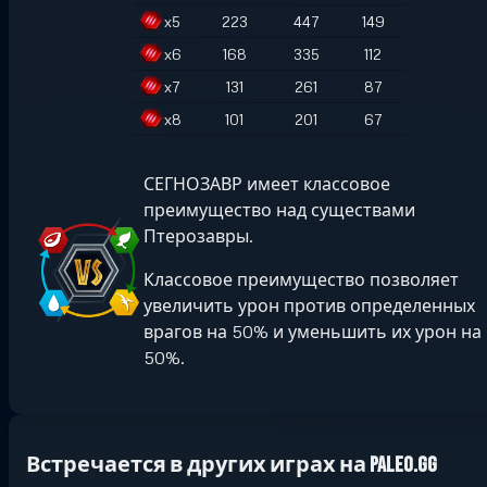
x
5
223
447
149
x
6
168
335
112
x
7
131
261
87
x
8
101
201
67
СЕГНОЗАВР имеет классовое
преимущество над существами
Птерозавры.
Классовое преимущество позволяет
увеличить урон против определенных
врагов на 50% и уменьшить их урон на
50%.
Встречается в других играх на Paleo.GG