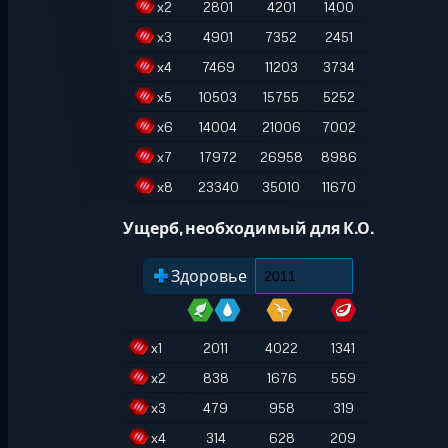
x
2
2801
4201
1400
x
3
4901
7352
2451
x
4
7469
11203
3734
x
5
10503
15755
5252
x
6
14004
21006
7002
x
7
17972
26958
8986
x
8
23340
35010
11670
Ущерб, необходимый для К.О.
Здоровье
x
1
2011
4022
1341
x
2
838
1676
559
x
3
479
958
319
x
4
314
628
209