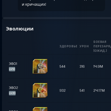
и кричащих!
Эволюции
БОЕВАЯ
ЗДОРОВЬЕ
УРОН
ПЕРЕЗАРЯ
(
ОЖИД.
)
ЭВО1
544
316
1Ч:9М
LV10
ЭВО2
932
541
2Ч:17М
LV20