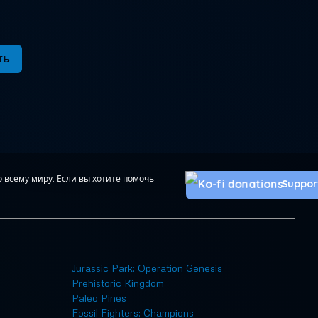
ть
о всему миру. Если вы хотите помочь
Suppor
Jurassic Park: Operation Genesis
Prehistoric Kingdom
Paleo Pines
Fossil Fighters: Champions