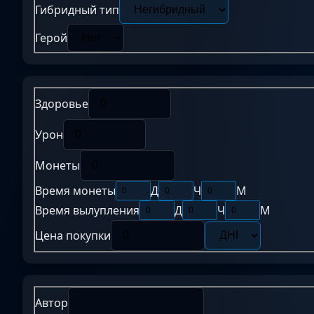
Гибридный тип
Герой
Здоровье
Урон
Монеты
Время монеты
Д
Ч
М
Время вылупления
Д
Ч
М
Цена покупки
Автор