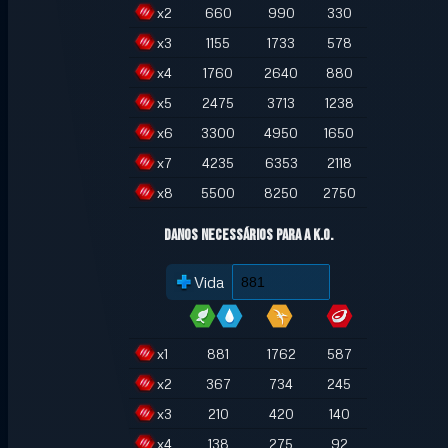
x
2
660
990
330
x
3
1155
1733
578
x
4
1760
2640
880
x
5
2475
3713
1238
x
6
3300
4950
1650
x
7
4235
6353
2118
x
8
5500
8250
2750
Danos necessários para a K.O.
Vida
x
1
881
1762
587
x
2
367
734
245
x
3
210
420
140
x
4
138
275
92