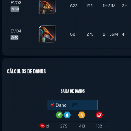
EVO3
623
195
1H:31M
2H
LV30
EVO4
881
275
2H:55M
4H
LV40
Cálculos de danos
Saída de danos
Dano
x
1
275
413
138