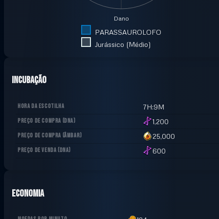
Dano
PARASSAUROLOFO
Jurássico (Médio)
Incubação
HORA DA ESCOTILHA
7H:9M
PREÇO DE COMPRA
(
DNA
)
1,200
PREÇO DE COMPRA
(
ÂMBAR
)
25,000
PREÇO DE VENDA
(
DNA
)
600
Economia