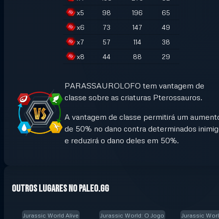
x
5
98
196
65
x
6
73
147
49
x
7
57
114
38
x
8
44
88
29
PARASSAUROLOFO tem vantagem de
classe sobre as criaturas Pterossauros.
A vantagem de classe permitirá um aument
de 50% no dano contra determinados inimi
e reduzirá o dano deles em 50%.
Outros lugares no Paleo.GG
Jurassic World Alive
Jurassic World: O Jogo
Jurassic Worl