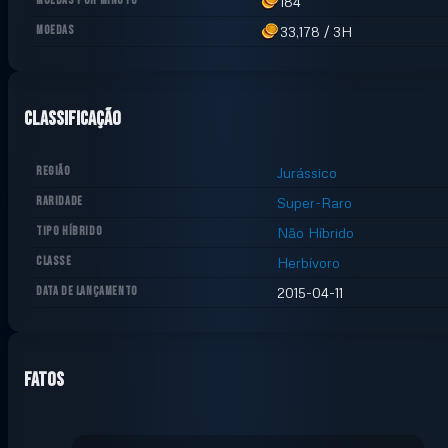
MOEDAS POR MINUTO
184
MOEDAS
33,178
/
3H
Classificação
REGIÃO
Jurássico
RARIDADE
Super-Raro
TIPO HÍBRIDO
Não Híbrido
CLASSE
Herbívoro
DATA DE LANÇAMENTO
2015-04-11
Fatos