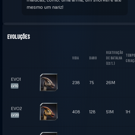
mesmo um nariz!
Evoluções
REATIVAÇÃO
TEMPO
VIDA
DANO
DE BATALHA
CRIAÇ
(
EST.
)
EVO1
238
75
26M
LV10
EVO2
408
128
51M
1H
LV20