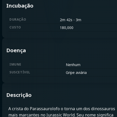
Incubação
DURAÇÃO
2m 42s
-
3m
CUSTO
180,000
Doença
IMUNE
Nenhum
SUSCETÍVEL
Gripe aviária
Descrição
A crista do Parassaurolofo o torna um dos dinossauros
mais marcantes no Jurassic World. Seu nome significa