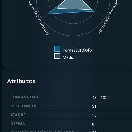
Atratividade (Por Hectare)
Atratividade (Por $1MM)
Parassaurolofo
Médio
Atributos
LONGEVIDADE
43 - 102
RESILIÊNCIA
51
ATAQUE
10
DEFESA
0