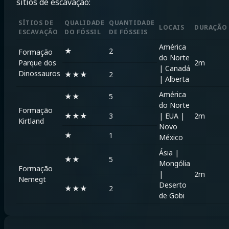
sítios de escavação:
SÍTIOS DE
QUALIDADE
QUANTIDADE
LOCAIS
DURAÇÃO
ESCAVAÇÃO
DO FÓSSIL
DE FÓSSEIS
América
★
2
Formação
do Norte
Parque dos
2m
|
Canadá
Dinossauros
★★★
2
|
Alberta
América
★★
5
do Norte
Formação
★★★
3
|
EUA
|
2m
Kirtland
Novo
★
1
México
Ásia
|
★★
5
Mongólia
Formação
|
2m
Nemegt
Deserto
★★★
2
de Gobi