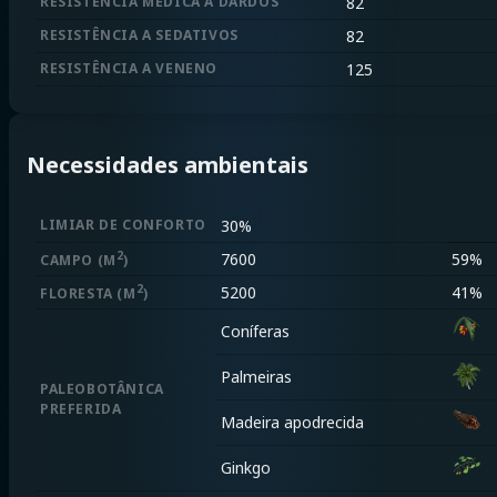
RESISTÊNCIA MÉDICA A DARDOS
82
RESISTÊNCIA A SEDATIVOS
82
RESISTÊNCIA A VENENO
125
Necessidades ambientais
LIMIAR DE CONFORTO
30%
2
7600
59%
CAMPO
(M
)
2
5200
41%
FLORESTA
(M
)
Coníferas
Palmeiras
PALEOBOTÂNICA
PREFERIDA
Madeira apodrecida
Ginkgo