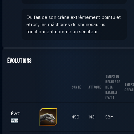
Du fait de son crâne extrêmement pointu et
étroit, les mâchoires du shunosaurus
fonctionnent comme un sécateur.
Évolutions
TEMPS DE
RECHARGE
TEMPS
SANTÉ
ATTAQUE
DE LA
CRÉAT
BATAILLE
(
EST.
)
ÉVO1
459
143
58m
LV10