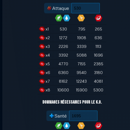
Attaque
x
1
530
795
265
x
2
1272
1908
636
x
3
2226
3339
1113
x
4
3392
5088
1696
x
5
4770
7155
2385
x
6
6360
9540
3180
x
7
8162
12243
4081
x
8
10600
15900
5300
Dommages nécessaires pour le K.O.
Santé