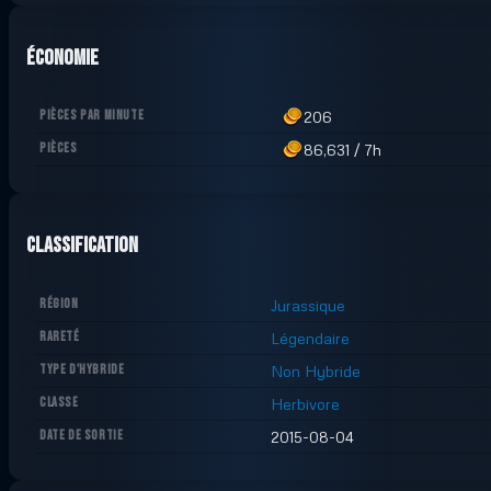
Économie
PIÈCES PAR MINUTE
206
PIÈCES
86,631
/
7h
Classification
RÉGION
Jurassique
RARETÉ
Légendaire
TYPE D'HYBRIDE
Non Hybride
CLASSE
Herbivore
DATE DE SORTIE
2015-08-04