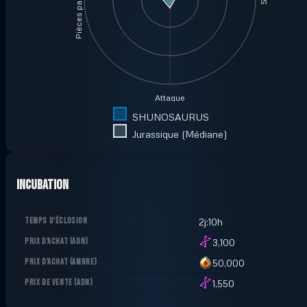
Pièces par minute
Attaque
SHUNOSAURUS
Jurassique (Médiane)
Incubation
TEMPS D'ÉCLOSION
2j:10h
PRIX D'ACHAT
(
ADN
)
3,100
PRIX D'ACHAT
(
AMBRE
)
50,000
PRIX DE VENTE
(
ADN
)
1,550