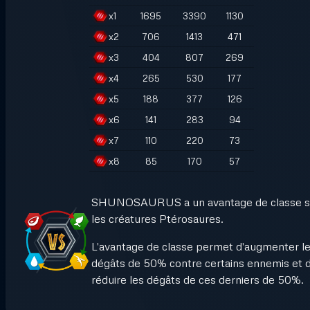
x
1
1695
3390
1130
x
2
706
1413
471
x
3
404
807
269
x
4
265
530
177
x
5
188
377
126
x
6
141
283
94
x
7
110
220
73
x
8
85
170
57
SHUNOSAURUS a un avantage de classe s
les créatures Ptérosaures.
L'avantage de classe permet d'augmenter l
dégâts de 50% contre certains ennemis et 
réduire les dégâts de ces derniers de 50%.