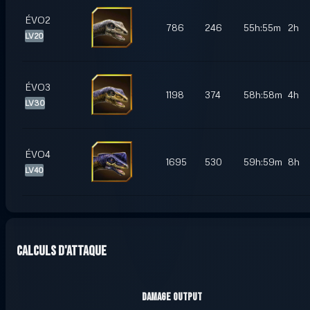
ÉVO2
786
246
55h:55m
2h
LV20
ÉVO3
1198
374
58h:58m
4h
LV30
ÉVO4
1695
530
59h:59m
8h
LV40
Calculs d'attaque
Damage Output