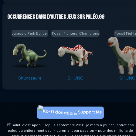
Occurrences dans d'autres jeux sur Paléo.GG
Jurassic Park Builder
Fossil Fighters: Champions
Fossil Fight
Shunosaure
SHUNO
SHUNO
Support Me
👋 Salut, c'est Apop ! Depuis septembre 2020, je mets à jour et j'entretiens
paleo.gg entièrement seul — purement par passion — pour des millions de
joueurs du monde entier. Si tu veux aider à garder le site en vie et sans