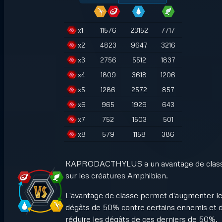
x
1
11576
23152
7717
x
2
4823
9647
3216
x
3
2756
5512
1837
x
4
1809
3618
1206
x
5
1286
2572
857
x
6
965
1929
643
x
7
752
1503
501
x
8
579
1158
386
KAPRODACTHYLUS a un avantage de clas
sur les créatures Amphibien.
L'avantage de classe permet d'augmenter l
dégâts de 50% contre certains ennemis et 
réduire les dégâts de ces derniers de 50%.