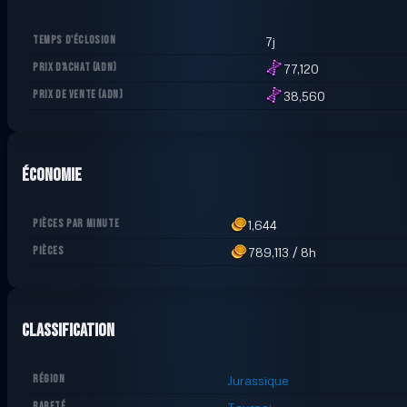
TEMPS D'ÉCLOSION
7j
PRIX D'ACHAT
(
ADN
)
77,120
PRIX DE VENTE
(
ADN
)
38,560
Économie
PIÈCES PAR MINUTE
1,644
PIÈCES
789,113
/
8h
Classification
RÉGION
Jurassique
RARETÉ