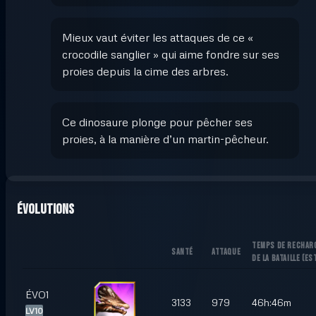
Mieux vaut éviter les attaques de ce «
crocodile sanglier » qui aime fondre sur ses
proies depuis la cime des arbres.
Ce dinosaure plonge pour pêcher ses
proies, à la manière d’un martin-pêcheur.
Évolutions
TEMPS DE RECHAR
SANTÉ
ATTAQUE
DE LA BATAILLE
(
EST
ÉVO1
3133
979
46h:46m
LV10