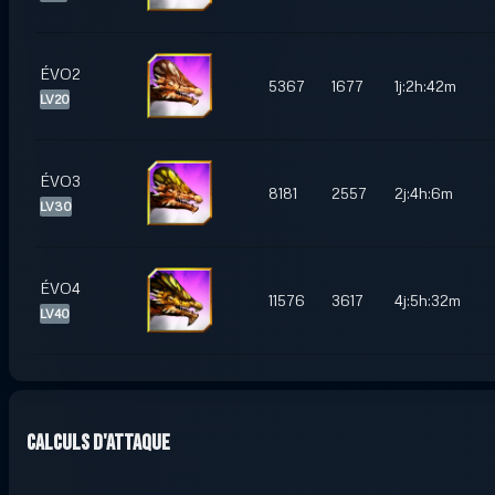
ÉVO2
5367
1677
1j:2h:42m
LV20
ÉVO3
8181
2557
2j:4h:6m
LV30
ÉVO4
11576
3617
4j:5h:32m
LV40
Calculs d'attaque