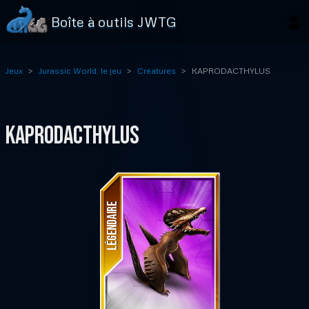
Boîte à outils JWTG
Jeux
Jurassic World: le jeu
Créatures
KAPRODACTHYLUS
KAPRODACTHYLUS
LÉGENDAIRE