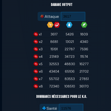
Damage Output
Attaque
x
1
3617
5426
1809
x
2
8681
13021
4340
x
3
15191
22787
7596
x
4
23149
34723
11574
x
5
32553
48830
16277
x
6
43404
65106
21702
x
7
55702
83553
27851
x
8
72340
108510
36170
Dommages nécessaires pour le K.O.
Santé