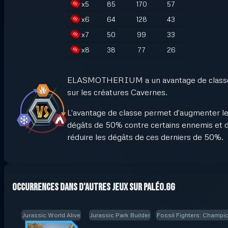
x
5
85
170
57
x
6
64
128
43
x
7
50
99
33
x
8
38
77
26
ELASMOTHERIUM a un avantage de class
sur les créatures Cavernes.
L'avantage de classe permet d'augmenter l
dégâts de 50% contre certains ennemis et 
réduire les dégâts de ces derniers de 50%.
Occurrences dans d'autres jeux sur Paléo.GG
Jurassic World Alive
Jurassic Park Builder
Fossil Fighters: Champi