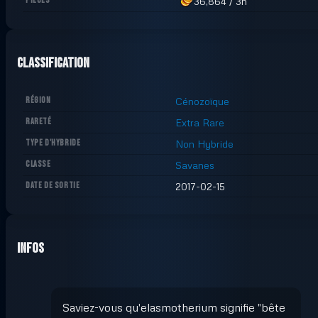
PIÈCES
36,864
/
3h
Classification
RÉGION
Cénozoïque
RARETÉ
Extra Rare
TYPE D'HYBRIDE
Non Hybride
CLASSE
Savanes
DATE DE SORTIE
2017-02-15
Infos
Saviez-vous qu'elasmotherium signifie "bête