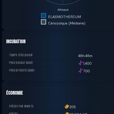
Attaque
ELASMOTHERIUM
Cénozoïque (Médiane)
Incubation
TEMPS D'ÉCLOSION
48h:48m
PRIX D'ACHAT
(
ADN
)
1,400
PRIX DE VENTE
(
ADN
)
700
Économie
PIÈCES PAR MINUTE
205