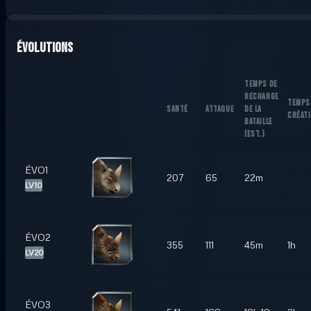
Évolutions
TEMPS DE
RECHARGE
TEMPS
SANTÉ
ATTAQUE
DE LA
CRÉAT
BATAILLE
(
EST.
)
ÉVO1
207
65
22m
LV10
ÉVO2
355
111
45m
1h
LV20
ÉVO3