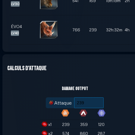
541
169
19h:19m
2h
LV30
ÉVO4
766
239
32h:32m
4h
LV40
Calculs d'attaque
Damage Output
Attaque
x
1
239
359
120
x
2
574
860
287