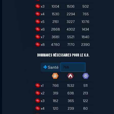
x
3
1004
1506
502
x
4
1530
2294
765
x
5
2151
3227
1076
x
6
2868
4302
1434
x
7
3681
5521
1840
x
8
4780
7170
2390
Dommages nécessaires pour le K.O.
Santé
x
1
766
1532
511
x
2
319
638
213
x
3
182
365
122
x
4
120
239
80