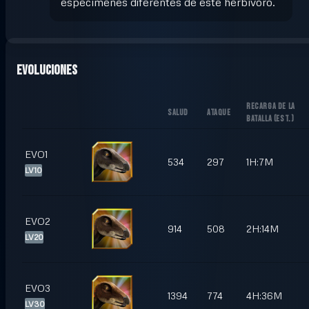
especímenes diferentes de este herbívoro.
Evoluciones
RECARGA DE LA
SALUD
ATAQUE
BATALLA
(
EST.
)
EVO1
534
297
1H:7M
LV10
EVO2
914
508
2H:14M
LV20
EVO3
1394
774
4H:36M
LV30