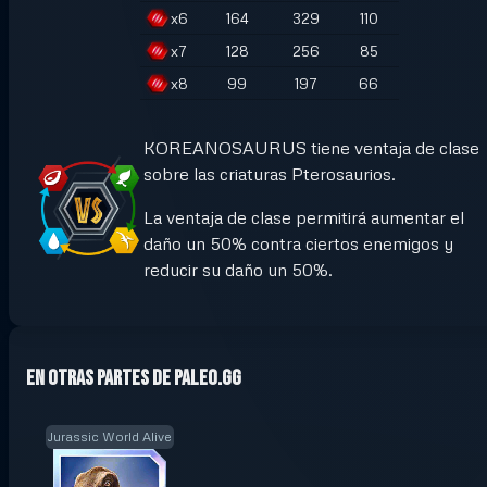
x
6
164
329
110
x
7
128
256
85
x
8
99
197
66
KOREANOSAURUS tiene ventaja de clase
sobre las criaturas Pterosaurios.
La ventaja de clase permitirá aumentar el
daño un 50% contra ciertos enemigos y
reducir su daño un 50%.
En otras partes de Paleo.GG
Jurassic World Alive