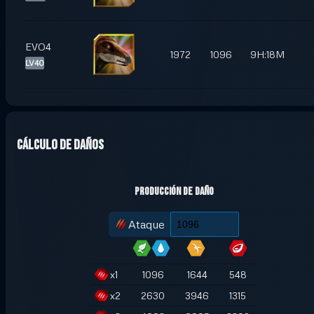
EVO4
1972
1096
9H:18M
LV40
Cálculo de daños
Producción de daño
Ataque
x
1
1096
1644
548
x
2
2630
3946
1315