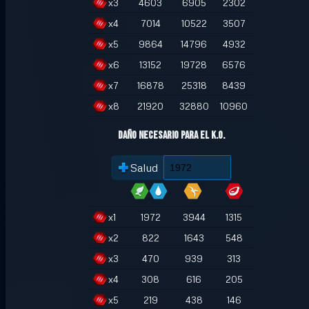
x
3
4603
6905
2302
x
4
7014
10522
3507
x
5
9864
14796
4932
x
6
13152
19728
6576
x
7
16878
25318
8439
x
8
21920
32880
10960
Daño necesario para el K.O.
Salud
x
1
1972
3944
1315
x
2
822
1643
548
x
3
470
939
313
x
4
308
616
205
x
5
219
438
146