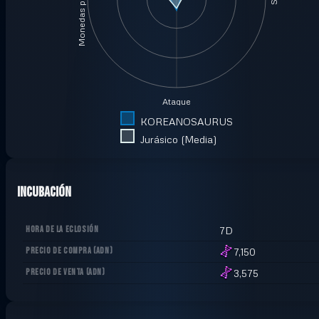
Monedas por minuto
Ataque
KOREANOSAURUS
Jurásico (Media)
Incubación
HORA DE LA ECLOSIÓN
7D
PRECIO DE COMPRA
(
ADN
)
7,150
PRECIO DE VENTA
(
ADN
)
3,575