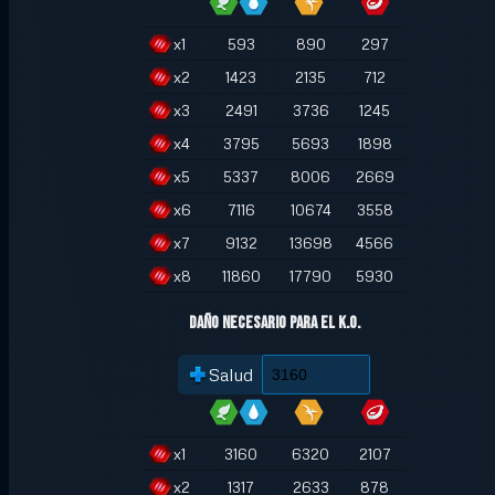
x
1
593
890
297
x
2
1423
2135
712
x
3
2491
3736
1245
x
4
3795
5693
1898
x
5
5337
8006
2669
x
6
7116
10674
3558
x
7
9132
13698
4566
x
8
11860
17790
5930
Daño necesario para el K.O.
Salud
x
1
3160
6320
2107
x
2
1317
2633
878