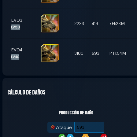
EVO3
2233
419
7H:23M
LV30
EVO4
3160
593
14H:54M
LV40
Cálculo de daños
Producción de daño
Ataque