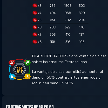
x
3
752
1505
502
x
4
494
988
329
x
5
351
702
234
x
6
263
527
176
x
7
205
410
137
x
8
158
316
105
DIABLOCERATOPS tiene ventaja de clase
sobre las criaturas Pterosaurios.
La ventaja de clase permitirá aumentar el
daño un 50% contra ciertos enemigos y
reducir su daño un 50%.
En otras partes de Paleo.GG