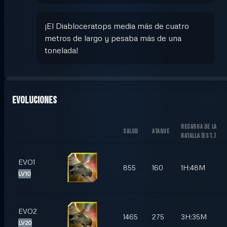
¡El Diabloceratops media más de cuatro
metros de largo y pesaba más de una
tonelada!
Evoluciones
RECARGA DE LA
SALUD
ATAQUE
BATALLA
(
EST.
)
EVO1
855
160
1H:48M
LV10
EVO2
1465
275
3H:35M
LV20