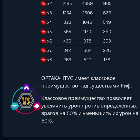
x
2
2195
4389
1463
x
3
1254
2508
836
x
4
823
1646
549
x
5
585
1170
390
x
6
439
878
293
x
7
342
684
228
x
8
263
527
176
ОРТАКАНТУС имеет классовое
преимущество над существами Риф.
Классовое преимущество позволяет
увеличить урон против определенных
врагов на 50% и уменьшить их урон на
50%.