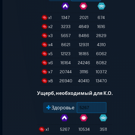
x
1
1347
2021
674
x
2
3233
4849
1616
x
3
5657
8486
2829
x
4
8621
12931
4310
x
5
12123
18185
6062
x
6
16164
24246
8082
x
7
20744
31116
10372
x
8
26940
40410
13470
Ущерб, необходимый для К.О.
Здоровье
x
1
5267
10534
3511