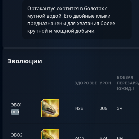
Ортакантус охотится в болотах с
мутной водой. Его двойные клыки
предназначены для хватания более
крупной и мощной добычи.
Эволюции
БОЕВАЯ
ЗДОРОВЬЕ
УРОН
ПЕРЕЗАРЯ
(
ОЖИД.
)
ЭВО1
1426
365
3Ч
LV10
ЭВО2
2442
624
6Ч