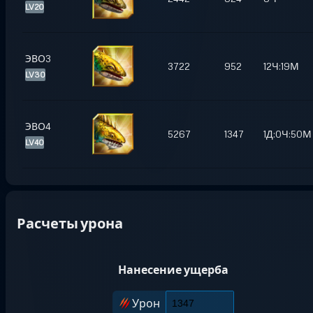
LV20
ЭВО3
3722
952
12Ч:19М
LV30
ЭВО4
5267
1347
1Д:0Ч:50М
LV40
Расчеты урона
Нанесение ущерба
Урон