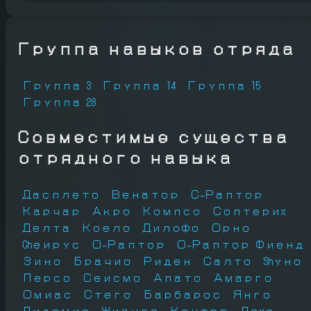
Группа навыков отряда
Группа 3
Группа 14
Группа 15
Группа 28
Совместимые существа
отрядного навыка
Дасплето
Венатор
С-Раптор
Карчар
Акро
Компсо
Соптериx
Делта
Коело
Дилофо
Орно
Chеирус
О-Раптор
О-Раптор Фиенд
Зино
Брачио
Риден
Салто
Shуно
Персо
Сеисмо
Апато
Амарго
Омиас
Стего
Барбарос
Янго
Дидомио
Жианго
Кентро
Леxо