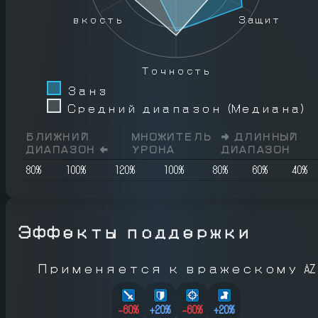
Ловкость
Защита
Точность
Занз
Средний диапазон (Медиана)
БЛИЖНИЙ
МНОЖИТЕЛЬ
➡️
ДЛИННЫЙ
ДИАПАЗОН
⬅️
УРОНА
ДИАПАЗОН
80
%
100
%
120
%
100
%
80
%
60
%
40
%
Эффекты поддержки
Применяется к вражескому AZ
-60
%
+
20
%
-60
%
+
20
%