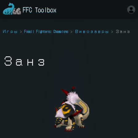
FFC Toolbox
Игры
Fossil Fighters: Champions
Вивозавры
Занз
Занз