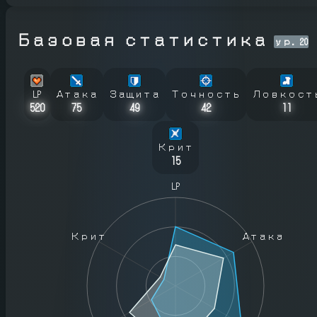
Базовая статистика
ур.
20
LP
Атака
Защита
Точность
Ловкост
520
75
49
42
11
Крит
15
LP
Крит
Атака