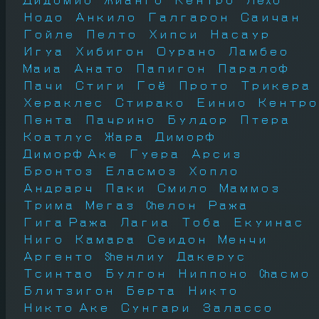
Нодо
Анкило
Галгарон
Саичан
Гойле
Пелто
Хипси
Насаур
Игуа
Хибигон
Оурано
Ламбео
Маиа
Анато
Папигон
Паралоф
Пачи
Стиги
Гоё
Прото
Трикера
Хераклес
Стирако
Еинио
Кентро
Пента
Пачрино
Булдор
Птера
Коатлус
Жара
Диморф
Диморф Аке
Гуера
Арсиз
Бронтоз
Еласмоз
Хопло
Андрарч
Паки
Смило
Маммоз
Трима
Мегаз
Chелон
Ража
Гига Ража
Лагиа
Тоба
Екуинас
Ниго
Камара
Сеидон
Менчи
Аргенто
Shенлиу
Дакерус
Тсинтао
Булгон
Ниппоно
Chасмо
Блитзигон
Берта
Никто
Никто Аке
Сунгари
Залассо