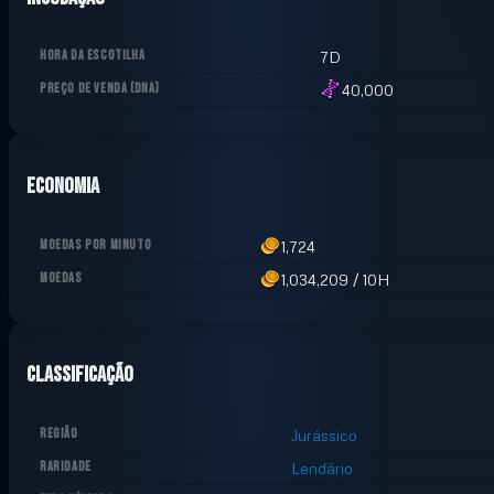
HORA DA ESCOTILHA
7D
PREÇO DE VENDA
(
DNA
)
40,000
Economia
MOEDAS POR MINUTO
1,724
MOEDAS
1,034,209
/
10H
Classificação
REGIÃO
Jurássico
RARIDADE
Lendário