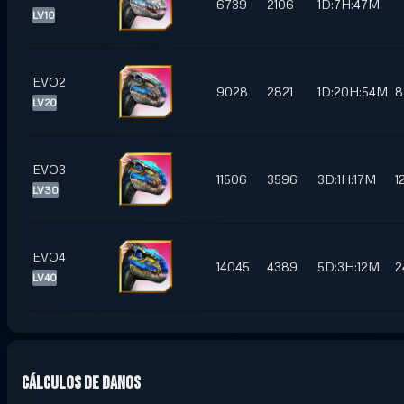
6739
2106
1D:7H:47M
LV10
EVO2
9028
2821
1D:20H:54M
8
LV20
EVO3
11506
3596
3D:1H:17M
1
LV30
EVO4
14045
4389
5D:3H:12M
2
LV40
Cálculos de danos