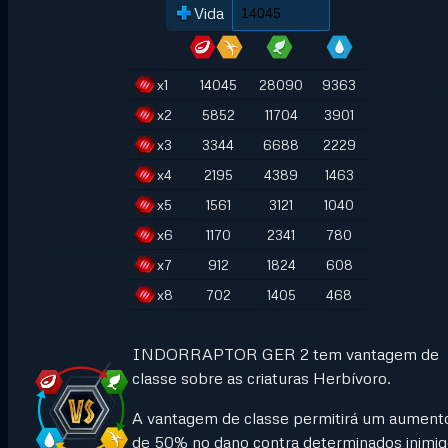
Vida
x
1
14045
28090
9363
x
2
5852
11704
3901
x
3
3344
6688
2229
x
4
2195
4389
1463
x
5
1561
3121
1040
x
6
1170
2341
780
x
7
912
1824
608
x
8
702
1405
468
INDORRAPTOR GER 2 tem vantagem de
classe sobre as criaturas Herbívoro.
A vantagem de classe permitirá um aument
de 50% no dano contra determinados inimi