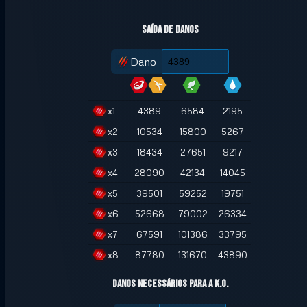
Saída de danos
Dano
x
1
4389
6584
2195
x
2
10534
15800
5267
x
3
18434
27651
9217
x
4
28090
42134
14045
x
5
39501
59252
19751
x
6
52668
79002
26334
x
7
67591
101386
33795
x
8
87780
131670
43890
Danos necessários para a K.O.