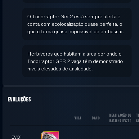
O Indorraptor Ger 2 está sempre alerta e
conta com ecolocalização quase perfeita, o
que o torna quase impossível de emboscar.
Herbívoros que habitam a área por onde o
Indorraptor GER 2 vaga têm demonstrado
níveis elevados de ansiedade.
Evoluções
REATIVAÇÃO DE
T
VIDA
DANO
BATALHA
(
EST.
)
C
EVO1