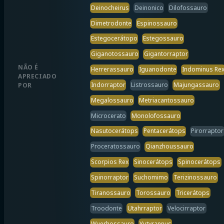
Deinocheirus
Deinonico
Dilofossauro
Dimetrodonte
Espinossauro
Estegocerátopo
Estegossauro
Giganotossauro
Gigantorraptor
NÃO É
Herrerassauro
Iguanodonte
Indominus Re
APRECIADO
Indorraptor
Listrossauro
Majungassauro
POR
Megalossauro
Metriacantossauro
Microcerato
Monolofossauro
Nasutocerátops
Pentacerátops
Pirorraptor
Proceratossauro
Qianzhoussauro
Scorpios Rex
Sinocerátops
Spinocerátops
Spinorraptor
Suchomimo
Terizinossauro
Tiranossauro
Torossauro
Tricerátops
Troodonte
Utahrraptor
Velocirraptor
Wuerhossauro
Yutyrannus