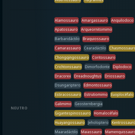
Alamossauro
Amargassauro
Anquilodoco
Apatossauro
Arqueornitomimo
Barbaridáctilo
Braquiossauro
Camarassauro
Cearadáctilo
Chasmossaur
Chongqingossauro
Coritossauro
Crichtonssauro
Dimorfodonte
Diplodoco
Dracorex
Dreadnoughtus
Driossauro
Dsungariptero
Edmontossauro
Estiracossauro
Estrutiomimo
Euoplocéfalo
Galimimo
Geosternbergia
NEUTRO
Gigantespinossauro
Homalocéfalo
Huayangossauro
Jeholoptero
Kentrossaur
Maaradáctilo
Maiassauro
Mamenquissaur