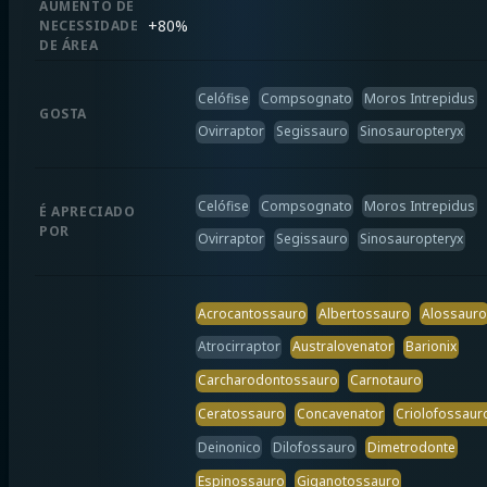
AUMENTO DE
+
80%
NECESSIDADE
DE ÁREA
Celófise
Compsognato
Moros Intrepidus
GOSTA
Ovirraptor
Segissauro
Sinosauropteryx
Celófise
Compsognato
Moros Intrepidus
É APRECIADO
POR
Ovirraptor
Segissauro
Sinosauropteryx
Acrocantossauro
Albertossauro
Alossauro
Atrocirraptor
Australovenator
Barionix
Carcharodontossauro
Carnotauro
Ceratossauro
Concavenator
Criolofossaur
Deinonico
Dilofossauro
Dimetrodonte
Espinossauro
Giganotossauro