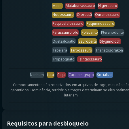
Minmi
Mutaburrassauro
Nigersauro
Nodossauro
Olorotitã
Ouranossauro
Paquicefalossauro
Paquirinossauro
Parassaurolofo
Polacanto
Pteranodonte
Quetzalcoatlo
Sauropelta
Stygimoloch
Tapejara
Tarbossauro
Thanatosdrakon
Tropeognato
Tsintaossauro
Nenhum
Luta
Caça
Caça em grupo
Socializar
Comportamentos são roteirizados em arquivos de jogo, mas não sã
garantidos. Dominância, território e traços determinam se eles realme
lutariam.
Requisitos para desbloqueio