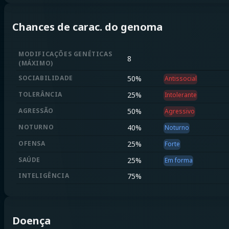
Chances de carac. do genoma
MODIFICAÇÕES GENÉTICAS
8
(
MÁXIMO
)
SOCIABILIDADE
50
%
Antissocial
TOLERÂNCIA
25
%
Intolerante
AGRESSÃO
50
%
Agressivo
NOTURNO
40
%
Noturno
OFENSA
25
%
Forte
SAÚDE
25
%
Em forma
INTELIGÊNCIA
75
%
Doença