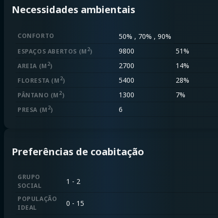
Necessidades ambientais
CONFORTO
50% , 70% , 90%
2
9800
51%
ESPAÇOS ABERTOS
(M
)
2
2700
14%
AREIA
(M
)
2
5400
28%
FLORESTA
(M
)
2
1300
7%
PÂNTANO
(M
)
2
6
PRESA
(M
)
Preferências de coabitação
GRUPO
1 - 2
SOCIAL
POPULAÇÃO
0 - 15
IDEAL