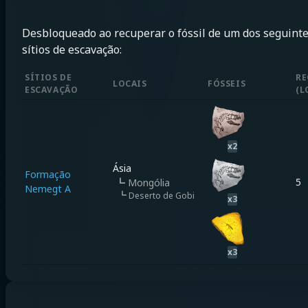
Desbloqueado ao recuperar o fóssil de um dos seguint
sítios de escavação:
SÍTIOS DE
RE
LOCAIS
FÓSSEIS
ESCAVAÇÃO
(
L
x
2
Ásia
Formação
5
┗
Mongólia
Nemegt A
┗
Deserto de Gobi
x
3
x
3