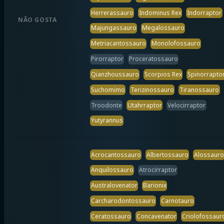
Herrerassauro
Indominus Rex
Indorraptor
NÃO GOSTA
Majungassauro
Megalossauro
Metriacantossauro
Monolofossauro
Pirorraptor
Proceratossauro
Qianzhoussauro
Scorpios Rex
Spinorrapto
Suchomimo
Terizinossauro
Tiranossauro
Troodonte
Utahrraptor
Velocirraptor
Yutyrannus
Acrocantossauro
Albertossauro
Alossauro
Anquilossauro
Atrocirraptor
Australovenator
Barionix
Carcharodontossauro
Carnotauro
Ceratossauro
Concavenator
Criolofossaur