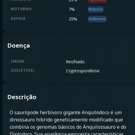
NOTURNO
7
%
Noturno
DEFESA
25
%
Defensivo
Doença
IMUNE
Resfriado
SUSCETÍVEL
Cryptosporidiose
Descrição
O saurópode herbívoro gigante Anquilodoco é um
dinossauro híbrido geneticamente modificado que
combina os genomas básicos do Anquilossauro e do
Diplodoco. Sua aparência empresta características