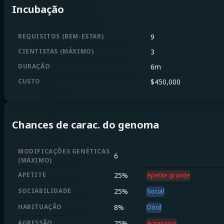
Incubação
REQUISITOS
(
BEM-ESTAR
)
9
CIENTISTAS
(
MÁXIMO
)
3
DURAÇÃO
6m
CUSTO
$
450,000
Chances de carac. do genoma
MODIFICAÇÕES GENÉTICAS
6
(
MÁXIMO
)
APETITE
25
%
Apetite grande
SOCIABILIDADE
25
%
Social
HABITUAÇÃO
8
%
Dócil
AGRESSÃO
25
%
Agressivo