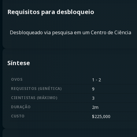
Requisitos para desbloqueio
Desbloqueado via pesquisa em um Centro de Ciência
Síntese
OVOS
1
-
2
REQUISITOS
(
GENÉTICA
)
9
CIENTISTAS
(
MÁXIMO
)
3
DURAÇÃO
2m
CUSTO
$
225,000