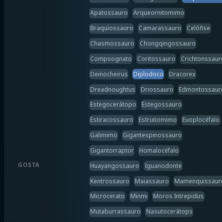
Apatossauro
Arqueornitomimo
Braquiossauro
Camarassauro
Celófise
Chasmossauro
Chongqingossauro
Compsognato
Coritossauro
Crichtonssaur
Deinocheirus
Diplodoco
Dracorex
Dreadnoughtus
Driossauro
Edmontossaur
Estegocerátopo
Estegossauro
Estiracossauro
Estrutiomimo
Euoplocéfalo
Galimimo
Gigantespinossauro
Gigantorraptor
Homalocéfalo
GOSTA
Huayangossauro
Iguanodonte
Kentrossauro
Maiassauro
Mamenquissaur
Microcerato
Minmi
Moros Intrepidus
Mutaburrassauro
Nasutocerátops