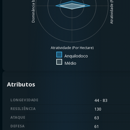
Atratividade (Por $1MM)
Dominância base
Atratividade (Por Hectare)
Anquilodoco
Médio
Atributos
LONGEVIDADE
44 - 83
RESILIÊNCIA
130
ATAQUE
63
DEFESA
61