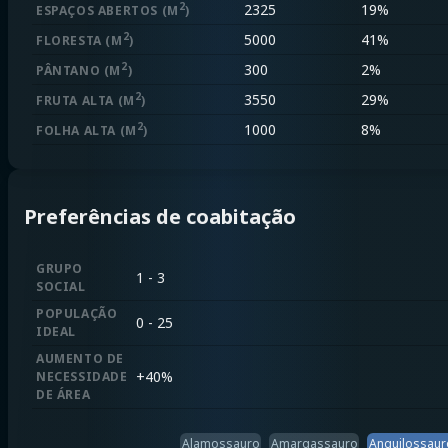
2
2325
19%
ESPAÇOS ABERTOS
(M
)
2
5000
41%
FLORESTA
(M
)
2
300
2%
PÂNTANO
(M
)
2
3550
29%
FRUTA ALTA
(M
)
2
1000
8%
FOLHA ALTA
(M
)
Preferências de coabitação
GRUPO
1 - 3
SOCIAL
POPULAÇÃO
0 - 25
IDEAL
AUMENTO DE
+
40%
NECESSIDADE
DE ÁREA
Alamossauro
Amargassauro
Anquilossaur