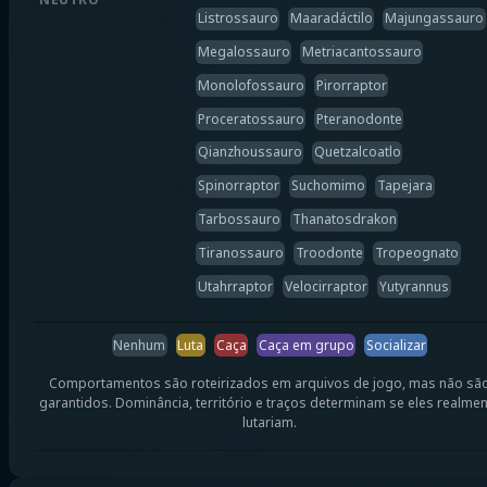
Listrossauro
Maaradáctilo
Majungassauro
Megalossauro
Metriacantossauro
Monolofossauro
Pirorraptor
Proceratossauro
Pteranodonte
Qianzhoussauro
Quetzalcoatlo
Spinorraptor
Suchomimo
Tapejara
Tarbossauro
Thanatosdrakon
Tiranossauro
Troodonte
Tropeognato
Utahrraptor
Velocirraptor
Yutyrannus
Nenhum
Luta
Caça
Caça em grupo
Socializar
Comportamentos são roteirizados em arquivos de jogo, mas não sã
garantidos. Dominância, território e traços determinam se eles realme
lutariam.