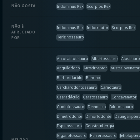
NÃO GOSTA
Indominus Rex
Scorpios Rex
NÃO É
Indominus Rex
Indorraptor
Scorpios Rex
APRECIADO
Terizinossauro
POR
Acrocantossauro
Albertossauro
Alossauro
Anquilodoco
Atrocirraptor
Australovenator
Barbaridáctilo
Barionix
Carcharodontossauro
Carnotauro
Cearadáctilo
Ceratossauro
Concavenator
Criolofossauro
Deinonico
Dilofossauro
Dimetrodonte
Dimorfodonte
Dsungaripter
Espinossauro
Geosternbergia
Giganotossauro
Herrerassauro
Jeholopter
NEUTRO