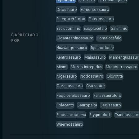
Driossauro
Edmontossauro
Estegocerátopo
Estegossauro
Estrutiomimo
Euoplocéfalo
Galimimo
É APRECIADO
Gigantespinossauro
Homalocéfalo
POR
Huayangossauro
Iguanodonte
Kentrossauro
Maiassauro
Mamenquissaur
Minmi
Moros Intrepidus
Mutaburrassauro
Nigersauro
Nodossauro
Olorotitã
Ouranossauro
Ovirraptor
Paquicefalossauro
Parassaurolofo
Polacanto
Sauropelta
Segissauro
Sinosauropteryx
Stygimoloch
Tsintaossaur
Wuerhossauro