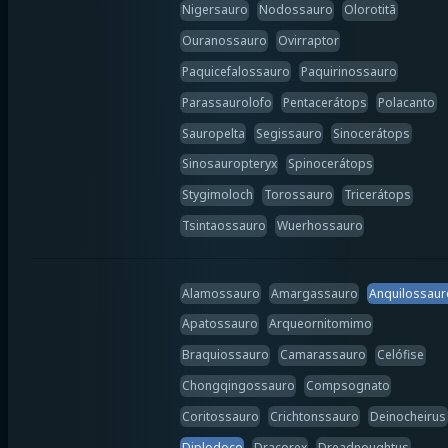
Nigersauro
Nodossauro
Olorotitã
Ouranossauro
Ovirraptor
Paquicefalossauro
Paquirinossauro
Parassaurolofo
Pentacerátops
Polacanto
Sauropelta
Segissauro
Sinocerátops
Sinosauropteryx
Spinocerátops
Stygimoloch
Torossauro
Tricerátops
Tsintaossauro
Wuerhossauro
Alamossauro
Amargassauro
Anquilossaur
Apatossauro
Arqueornitomimo
Braquiossauro
Camarassauro
Celófise
Chongqingossauro
Compsognato
Coritossauro
Crichtonssauro
Deinocheirus
Diplodoco
Dracorex
Dreadnoughtus