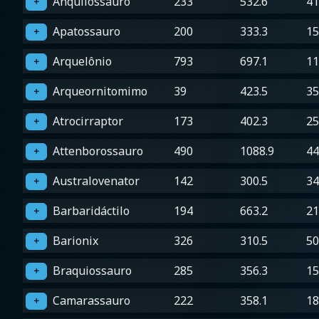
Anquilossauro
233
532.6
41
＋
Apatossauro
200
333.3
15
＋
Arquelônio
793
697.1
11
＋
Arqueornitomimo
39
423.5
35
＋
Atrocirraptor
173
402.3
25
＋
Attenborossauro
490
1088.9
44
＋
Australovenator
142
300.5
34
＋
Barbaridáctilo
194
663.2
21
＋
Barionix
326
310.5
50
＋
Braquiossauro
285
356.3
15
＋
Camarassauro
222
358.1
18
＋