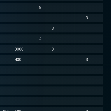
5
3
3
4
3000
3
400
3