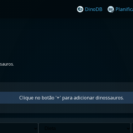
DinoDB
Planifi
sauros.
Clique no botão '+' para adicionar dinossauros.