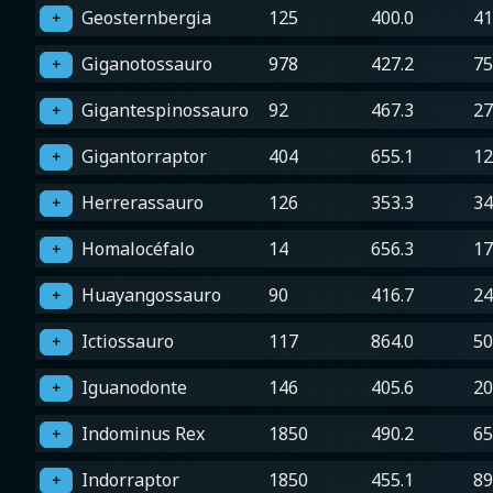
Geosternbergia
125
400.0
41
＋
Giganotossauro
978
427.2
75
＋
Gigantespinossauro
92
467.3
27
＋
Gigantorraptor
404
655.1
12
＋
Herrerassauro
126
353.3
34
＋
Homalocéfalo
14
656.3
17
＋
Huayangossauro
90
416.7
24
＋
Ictiossauro
117
864.0
50
＋
Iguanodonte
146
405.6
20
＋
Indominus Rex
1850
490.2
65
＋
Indorraptor
1850
455.1
89
＋