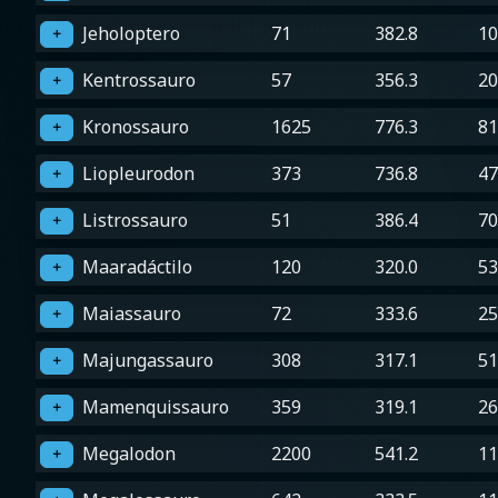
Jeholoptero
71
382.8
10
＋
Kentrossauro
57
356.3
20
＋
Kronossauro
1625
776.3
81
＋
Liopleurodon
373
736.8
47
＋
Listrossauro
51
386.4
70
＋
Maaradáctilo
120
320.0
53
＋
Maiassauro
72
333.6
25
＋
Majungassauro
308
317.1
51
＋
Mamenquissauro
359
319.1
26
＋
Megalodon
2200
541.2
11
＋