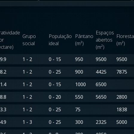
ratividade
Espaços
Grupo
População
Pântano
Floresta
or
abertos
social
ideal
(m²)
(m²)
ctare)
(m²)
9.9
1 - 2
0 - 15
950
9500
9500
8.2
1 - 2
0 - 25
900
4425
7875
1.4
1 - 2
0 - 15
1000
6500
8.8
1 - 2
0 - 20
550
5650
2800
3.3
1 - 2
0 - 25
75
1838
4.9
1 - 3
0 - 25
300
2325
5000