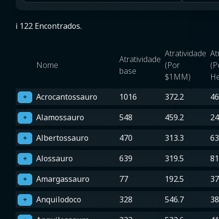
ℹ️ 122 Encontrados.
Atratividade
At
Atratividade
Nome
(Por
(P
base
$1MM)
He
Acrocantossauro
1016
372.2
46
＋
Alamossauro
548
459.2
24
＋
Albertossauro
470
313.3
63
＋
Alossauro
639
319.5
81
＋
Amargassauro
77
192.5
37
＋
Anquilodoco
328
546.7
38
＋