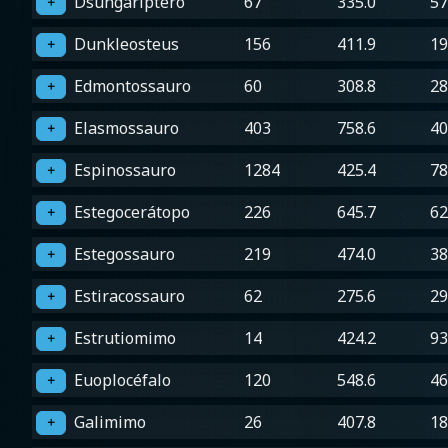
Dsungariptero
67
335.0
57
＋
Dunkleosteus
156
411.9
19
＋
Edmontossauro
60
308.8
28
＋
Elasmossauro
403
758.6
40
＋
Espinossauro
1284
425.4
78
＋
Estegocerátopo
226
645.7
62
＋
Estegossauro
219
474.0
38
＋
Estiracossauro
62
275.6
29
＋
Estrutiomimo
14
424.2
93
＋
Euoplocéfalo
120
548.6
46
＋
Galimimo
26
407.8
18
＋