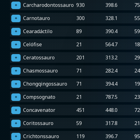
Carcharodontossauro
930
398.6
75
＋
Carnotauro
300
328.1
55
＋
Cearadáctilo
89
390.4
59
＋
Celófise
21
564.7
18
＋
Ceratossauro
201
313.2
29
＋
Chasmossauro
71
282.4
24
＋
Chongqingossauro
71
394.4
19
＋
Compsognato
21
787.5
23
＋
Concavenator
451
448.0
72
＋
Coritossauro
59
317.8
21
＋
Crichtonssauro
119
396.7
95
＋