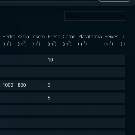
Pedra
Areia
Inseto
Presa
Carne
Plataforma
Peixes
Tubar
(m²)
(m²)
(m²)
(m²)
(m²)
(m²)
(m²)
(m²)
10
1000
800
5
5