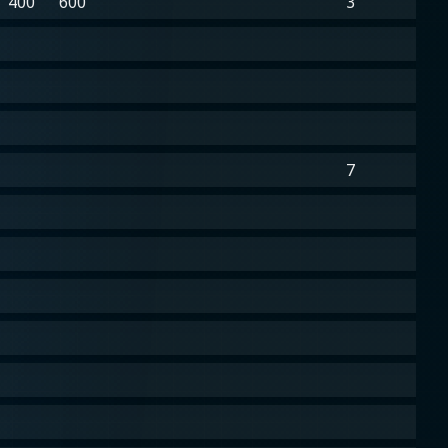
400
600
3
7