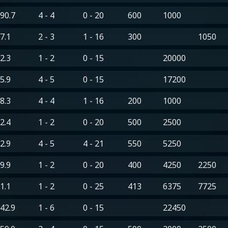
90.7
4 - 4
0 - 20
600
1000
7.1
2 - 3
1 - 16
300
1050
2.3
1 - 2
0 - 15
20000
5.9
4 - 5
0 - 15
17200
8.3
4 - 4
1 - 16
200
1000
2.4
1 - 2
0 - 20
500
2500
2.9
4 - 5
4 - 21
550
5250
9.9
1 - 2
0 - 20
400
4250
2250
1.1
1 - 2
0 - 25
413
6375
7725
42.9
1 - 6
0 - 15
22450