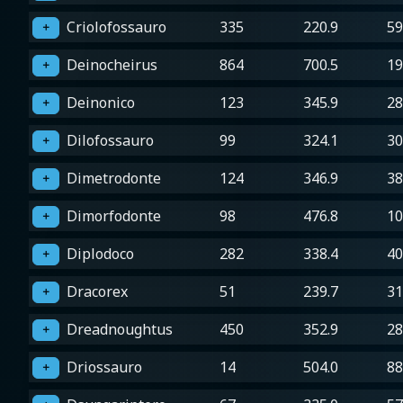
Criolofossauro
335
220.9
59
＋
Deinocheirus
864
700.5
19
＋
Deinonico
123
345.9
28
＋
Dilofossauro
99
324.1
30
＋
Dimetrodonte
124
346.9
38
＋
Dimorfodonte
98
476.8
10
＋
Diplodoco
282
338.4
40
＋
Dracorex
51
239.7
31
＋
Dreadnoughtus
450
352.9
28
＋
Driossauro
14
504.0
88
＋