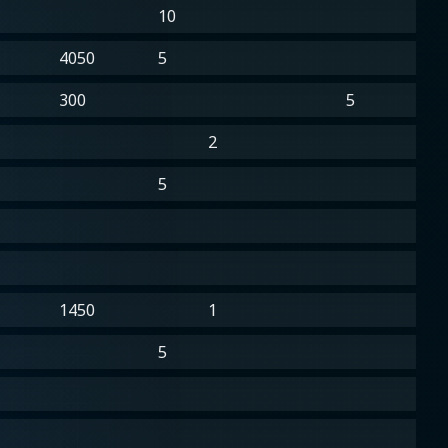
10
4050
5
300
5
2
5
1450
1
5