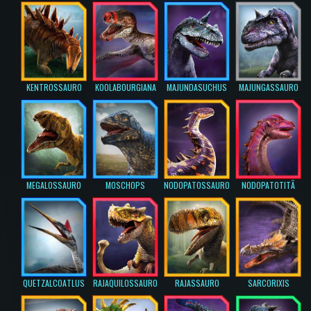
KENTROSSAURO
KOOLABOURGIANA
MAJUNDASUCHUS
MAJUNGASSAURO
MEGALOSSAURO
MOSCHOPS
NODOPATOSSAURO
NODOPATOTITÃ
QUETZALCOATLUS
RAJAQUILOSSAURO
RAJASSAURO
SARCORIXIS