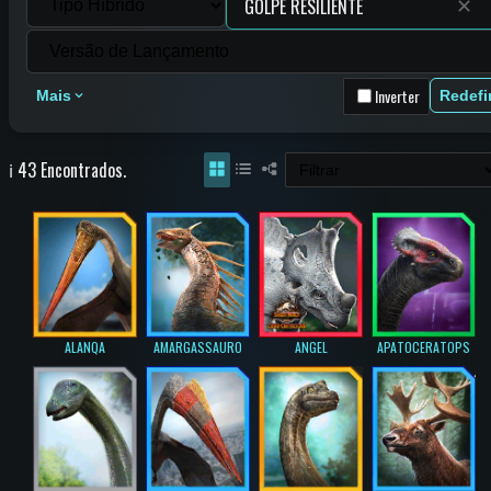
✕
Inverter
Mais
Redefi
ℹ️ 43 Encontrados.
ALANQA
AMARGASSAURO
ANGEL
APATOCERATOPS