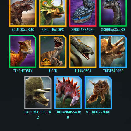
SCUTOSAURUS
SINOCERATOPS
SKOOLASSAURO
SKOONASSAURO
TENONTOREX
TIGER
TITANOBOA
TRICERÁTOPO
TRICERÁTOPO GER
TUOJIANGOSSAUR
WUERHOSSAURO
2
O