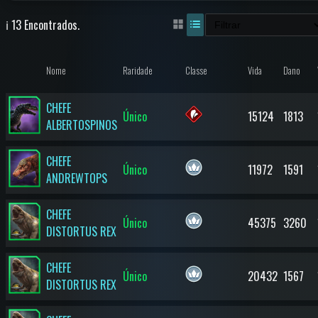
ℹ️ 13 Encontrados.
Nome
Raridade
Classe
Vida
Dano
CHEFE
Único
15124
1813
ALBERTOSPINOS
CHEFE
Único
11972
1591
ANDREWTOPS
CHEFE
Único
45375
3260
DISTORTUS REX
CHEFE
Único
20432
1567
DISTORTUS REX