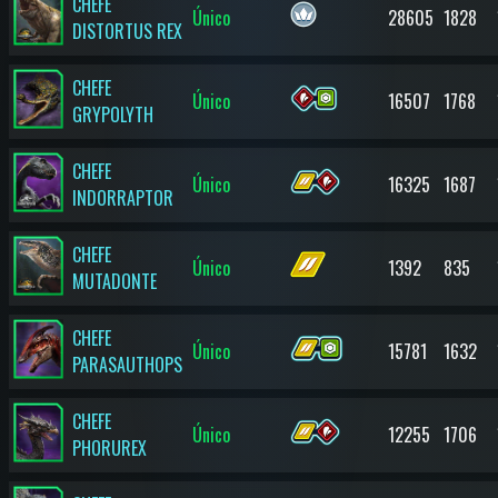
CHEFE
Único
28605
1828
DISTORTUS REX
CHEFE
Único
16507
1768
GRYPOLYTH
CHEFE
Único
16325
1687
INDORRAPTOR
CHEFE
Único
1392
835
MUTADONTE
CHEFE
Único
15781
1632
PARASAUTHOPS
CHEFE
Único
12255
1706
PHORUREX