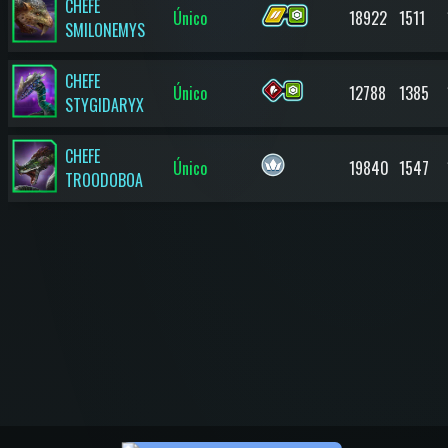
CHEFE
Único
18922
1511
SMILONEMYS
CHEFE
Único
12788
1385
STYGIDARYX
CHEFE
Único
19840
1547
TROODOBOA