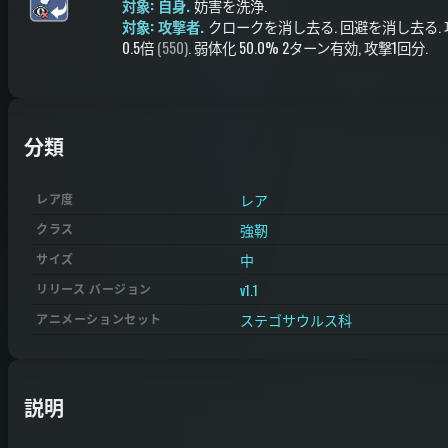
対象: 自身.
妨害を洗浄
.
対象: 攻撃者.
クロークを消し去る
.
回避を消し去る
.
0.5倍
(550)
.
弱体化
50.0%
2ターン有効
, 攻撃1回分
.
分類
レア
レア度
強靭
クラス
中
サイズ
v1.1
リリース バージョン
ステゴサウルス科
アニメーションセット
説明