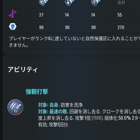
合計
27
14
14
55
90
90
90
270
プレイヤーがランク6に達していないと自然保護区に入れることが
きません。
アビリティ
強靭打撃
対象: 自身.
妨害を洗浄
.
対象: 最速の敵.
回避を消し去る
.
クロークを消し去
度上昇を消し去る
.
攻撃
1倍
(1100)
.
弱体化
50.0%
2タ
有効
, 攻撃1回分
.