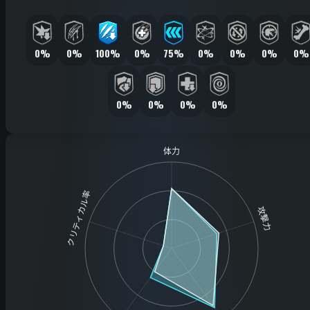
0%
0%
100%
0%
75%
0%
0%
0%
0%
0%
0%
0%
0%
体力
クリティカル率
攻撃力