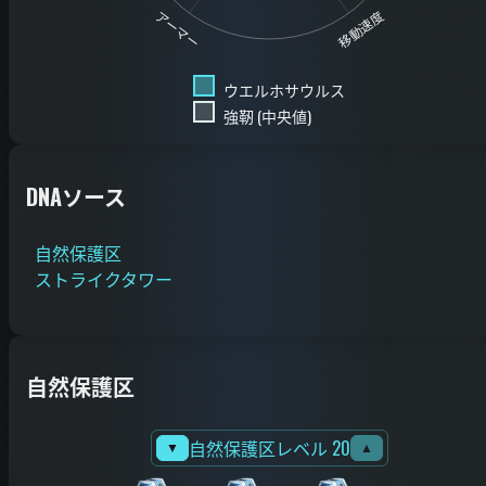
移動速度
アーマー
ウエルホサウルス
強靭 (中央値)
DNAソース
自然保護区
ストライクタワー
自然保護区
自然保護区レベル 20
▼
▲