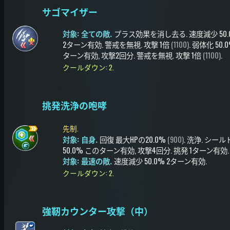
サゴマイザー
対象: 全ての敵.
プラス効果を消し去る
.
速度減少
50
2ターン有効
.
警戒を無視
.
攻撃
1倍
(1100)
.
弱体化
50.
ターン有効
, 攻撃2回分
.
警戒を無視
.
攻撃
1倍
(1100)
.
クールダウン: 2.
挑発洗浄の咆哮
先制.
対象: 自身.
回復
最大HPの20.0%
(900)
.
洗浄
.
シール
50.0%
このターン有効
, 攻撃4回分
.
挑発
1ターン有効
.
対象: 最速の敵.
速度減少
50.0%
2ターン有効
.
クールダウン: 2.
強靭カウンター攻撃（中）