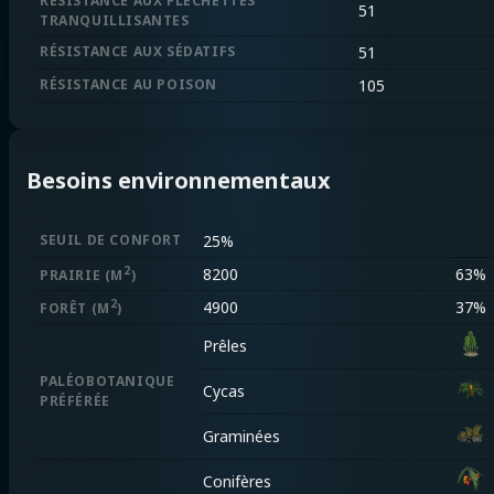
RÉSISTANCE AUX FLÉCHETTES
51
TRANQUILLISANTES
RÉSISTANCE AUX SÉDATIFS
51
RÉSISTANCE AU POISON
105
Besoins environnementaux
SEUIL DE CONFORT
25%
2
8200
63%
PRAIRIE
(M
)
2
4900
37%
FORÊT
(M
)
Prêles
PALÉOBOTANIQUE
Cycas
PRÉFÉRÉE
Graminées
Conifères