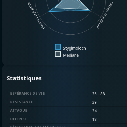
Attrait (Par hectare)
Attrait (Par 1MM$.)
Stygimoloch
Médiane
Statistiques
ESPÉRANCE DE VIE
36 - 88
RÉSISTANCE
39
ATTAQUE
34
DÉFENSE
18