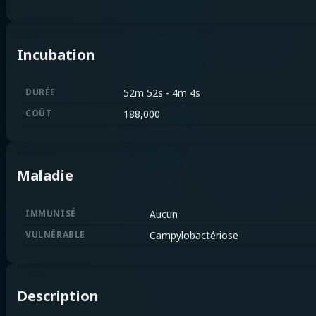
Incubation
DURÉE
52m 52s
-
4m 4s
COÛT
188,000
Maladie
IMMUNISÉ
Aucun
VULNÉRABLE
Campylobactériose
Description