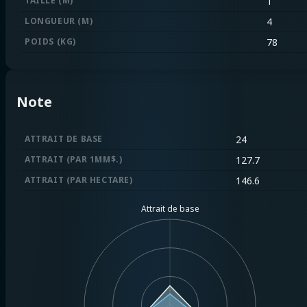
TAILLE (M)
1
LONGUEUR (M)
4
POIDS (KG)
78
Note
ATTRAIT DE BASE
24
ATTRAIT (PAR 1MM$.)
127.7
ATTRAIT (PAR HECTARE)
146.6
Attrait de base