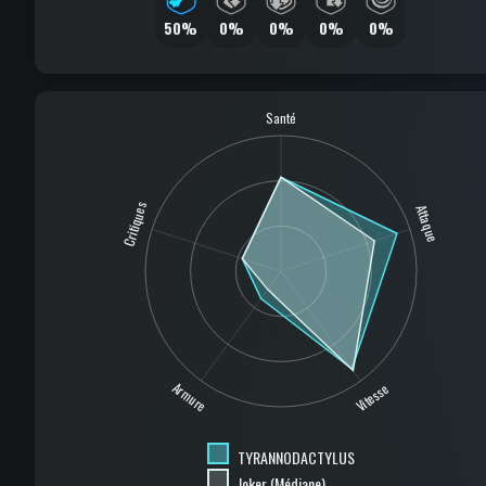
50%
0%
0%
0%
0%
Santé
Critiques
Attaque
Armure
Vitesse
TYRANNODACTYLUS
Joker (Médiane)