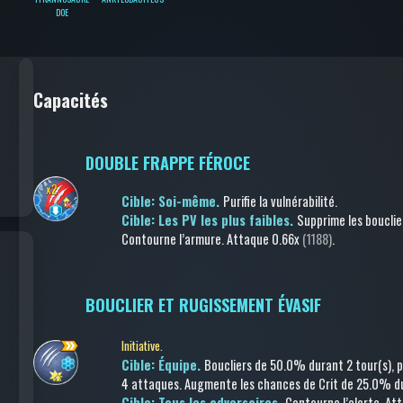
DOE
Capacités
DOUBLE FRAPPE FÉROCE
Cible: Soi-même.
Purifie la vulnérabilité
.
Cible: Les PV les plus faibles.
Supprime les bouclie
Contourne l’armure
.
Attaque
0.66x
(1188)
.
BOUCLIER ET RUGISSEMENT ÉVASIF
Initiative.
Cible: Équipe.
Boucliers
de 50.0%
durant 2 tour(s)
, 
4 attaques
.
Augmente les chances de Crit
de 25.0%
du
Cible: Tous les adversaires.
Contourne l’alerte
.
At