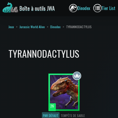
Boîte à outils JWA
Dinodex
Tier List
Jeux
Jurassic World Alive
Dinodex
TYRANNODACTYLUS
TYRANNODACTYLUS
26
PAR DÉFAUT
TEMPÊTE DE SABLE