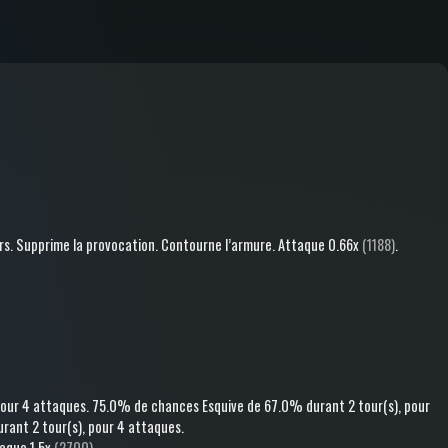
rs
.
Supprime la provocation
.
Contourne l’armure
.
Attaque
0.66x
(1188)
.
pour 4 attaques
.
75.0% de chances
Esquive
de 67.0%
durant 2 tour(s)
, pour
rant 2 tour(s)
, pour 4 attaques
.
taque
1.5x
(2700)
.