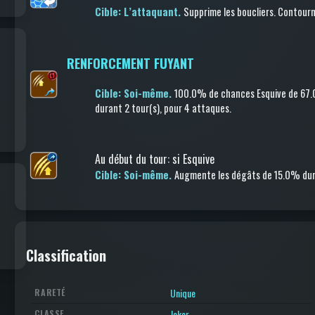
Cible: L’attaquant.
Supprime les boucliers
.
Contourn
RENFORCEMENT FUYANT
Cible: Soi-même.
100.0% de chances
Esquive
de 67
durant 2 tour(s)
, pour 4 attaques
.
Au début du tour
:
si Esquive
Cible: Soi-même.
Augmente les dégâts
de 15.0%
dur
Classification
Unique
RARETÉ
Joker
CLASSE