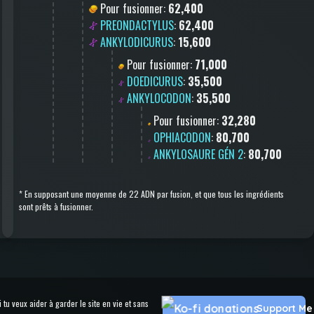
Pour fusionner
:
62,400
PREONDACTYLUS
:
62,400
ANKYLODICURUS
:
15,600
Pour fusionner
:
71,000
DOEDICURUS
:
35,500
ANKYLOCODON
:
35,500
Pour fusionner
:
32,280
OPHIACODON
:
80,700
ANKYLOSAURE GÉN 2
:
80,700
*
En supposant une moyenne de 22 ADN par fusion, et que tous les ingrédients
sont prêts à fusionner.
u veux aider à garder le site en vie et sans
Support Me