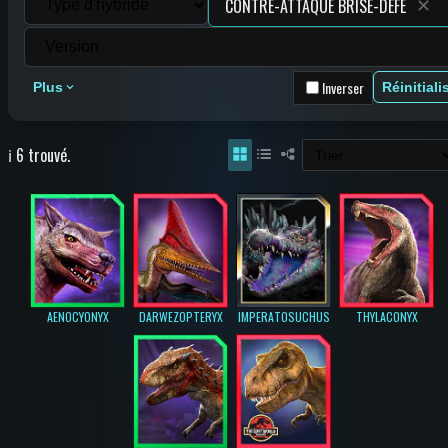
✕
Inverser
Plus
Réinitiali
ℹ️ 6 trouvé.
AENOCYONYX
DARWEZOPTERYX
IMPERATOSUCHUS
THYLACONYX