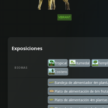
VIBRANT
Exposiciones
Tropical
Humedal
Templ
BIOMAS
Costero
Bandeja de alimentador 4m plant
Plato de alimentación de 6m frut
Plato de alimentación 4m plantas