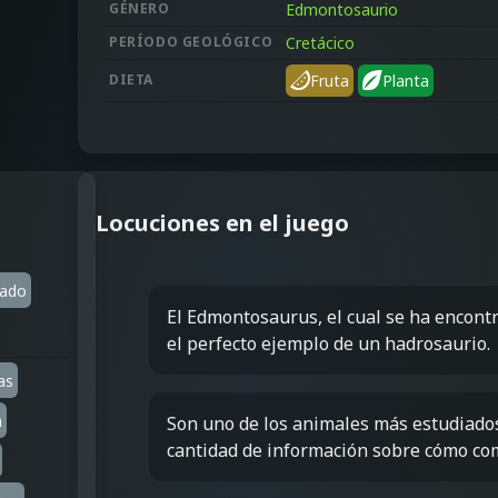
GÉNERO
Edmontosaurio
PERÍODO GEOLÓGICO
Cretácico
DIETA
Fruta
Planta
Locuciones en el juego
ado
El Edmontosaurus, el cual se ha encontr
el perfecto ejemplo de un hadrosaurio.
as
a
Son uno de los animales más estudiados 
cantidad de información sobre cómo com