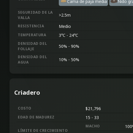
Cama de paja media
Nido gr
SEGURIDAD DE LA
>
2.5
m
VALLA
RESISTENCIA
Medio
TEMPERATURA
3
℃
-
24
℃
DENSIDAD DEL
50%
-
90%
FOLLAJE
DENSIDAD DEL
10%
-
50%
AGUA
Criadero
COSTO
$21,796
EDAD DE MADUREZ
15
-
33
MACHO
100
LÍMITE DE CRECIMIENTO