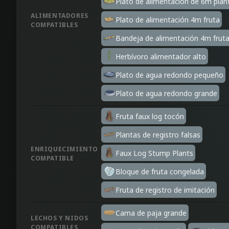
Plato de alimentación de 6m plan
ALIMENTADORES
Plato de alimentación 4m fruta
COMPATIBLES
Bandeja de alimentación 4m frut
Herbívoro alimentador alto
Plato de agua redondo pequeño
Plato de agua redondo grande
Fruta faux log tocón
Plantas de registro falsas
ENRIQUECIMIENTO
Faux Log Stump Plants
COMPATIBLE
Bloque de fruta congelada
Fruta de registro de imitación
Cama de paja grande
LECHOS Y NIDOS
COMPATIBLES