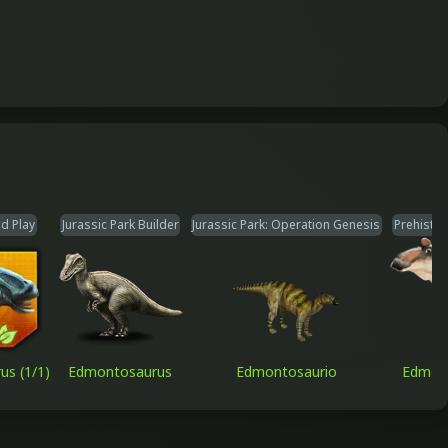
ld Play
Jurassic Park Builder
Jurassic Park: Operation Genesis
Prehisto
s (1/1)
Edmontosaurus
Edmontosaurio
Edmon