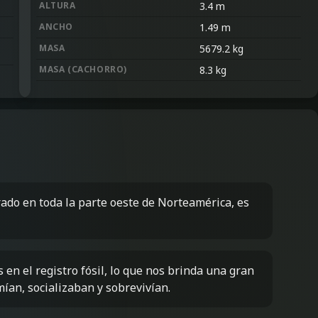
ALTURA
3.4
m
ANCHO
1.49
m
MASA
5679.2
kg
MASA
(
CACHORRO
)
8.3
kg
ado en toda la parte oeste de Norteamérica, es
en el registro fósil, lo que nos brinda una gran
ían, socializaban y sobrevivían.