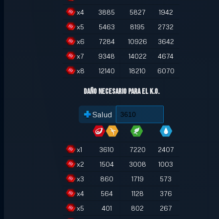
x
4
3885
5827
1942
x
5
5463
8195
2732
x
6
7284
10926
3642
x
7
9348
14022
4674
x
8
12140
18210
6070
Daño necesario para el K.O.
Salud
x
1
3610
7220
2407
x
2
1504
3008
1003
x
3
860
1719
573
x
4
564
1128
376
x
5
401
802
267