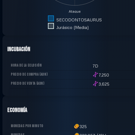
Ataque
SECODONTOSAURUS
Jurásico (Media)
Incubación
HORA DE LA ECLOSIÓN
7D
PRECIO DE COMPRA
(
ADN
)
7,250
PRECIO DE VENTA
(
ADN
)
3,625
Economía
MONEDAS POR MINUTO
325