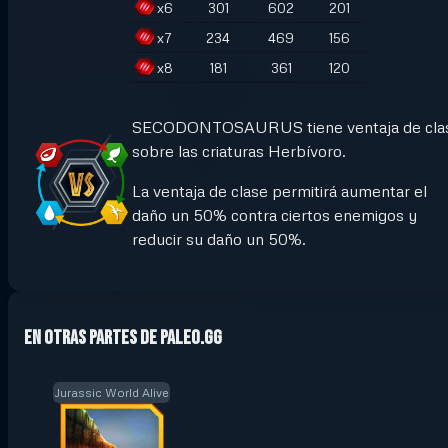
x
6
301
602
201
x
7
234
469
156
x
8
181
361
120
SECODONTOSAURUS tiene ventaja de cla
sobre las criaturas Herbívoro.
La ventaja de clase permitirá aumentar el
daño un 50% contra ciertos enemigos y
reducir su daño un 50%.
En otras partes de Paleo.GG
Jurassic World Alive