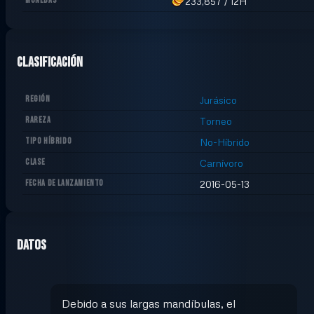
MONEDAS
233,857
/
12H
Clasificación
REGIÓN
Jurásico
RAREZA
Torneo
TIPO HÍBRIDO
No-Híbrido
CLASE
Carnívoro
FECHA DE LANZAMIENTO
2016-05-13
Datos
Debido a sus largas mandíbulas, el