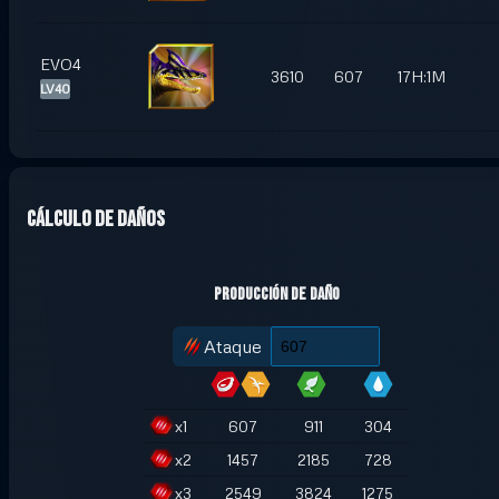
EVO4
3610
607
17H:1M
LV40
Cálculo de daños
Producción de daño
Ataque
x
1
607
911
304
x
2
1457
2185
728
x
3
2549
3824
1275