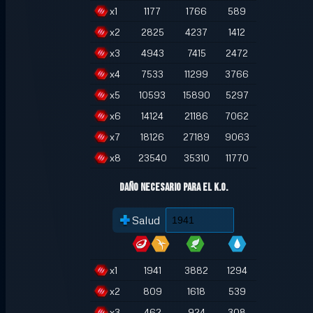
x
1
1177
1766
589
x
2
2825
4237
1412
x
3
4943
7415
2472
x
4
7533
11299
3766
x
5
10593
15890
5297
x
6
14124
21186
7062
x
7
18126
27189
9063
x
8
23540
35310
11770
Daño necesario para el K.O.
Salud
x
1
1941
3882
1294
x
2
809
1618
539
x
3
462
924
308