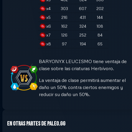
x
4
303
607
202
x
5
216
431
144
x
6
162
324
108
x
7
126
252
84
x
8
97
194
65
BARYONYX LEUCISMO tiene ventaja de
clase sobre las criaturas Herbívoro.
La ventaja de clase permitirá aumentar el
daño un 50% contra ciertos enemigos y
reducir su daño un 50%.
En otras partes de Paleo.GG