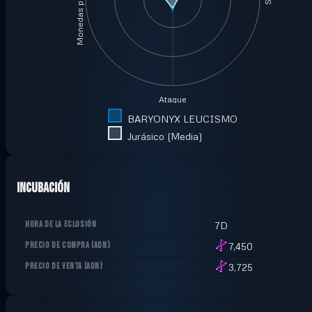
Monedas por minuto
Ataque
BARYONYX LEUCISMO
Jurásico (Media)
Incubación
HORA DE LA ECLOSIÓN
7D
PRECIO DE COMPRA
(
ADN
)
7,450
PRECIO DE VENTA
(
ADN
)
3,725