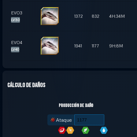
EVO3
1372
832
4H:34M
LV30
EVO4
1941
1177
9H:8M
LV40
Cálculo de daños
Producción de daño
Ataque