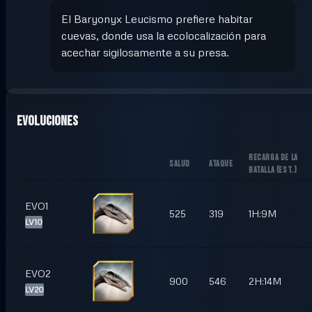
El Baryonyx Leucismo prefiere habitar
cuevas, donde usa la ecolocalización para
acechar sigilosamente a su presa.
Evoluciones
RECARGA DE LA
SALUD
ATAQUE
BATALLA
(
EST.
)
EVO1
525
319
1H:9M
LV10
EVO2
900
546
2H:14M
LV20