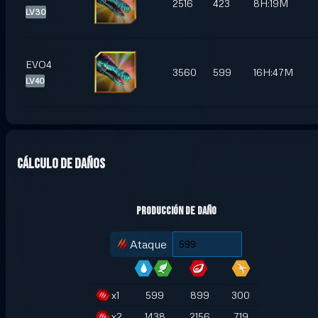
2516
423
8H:19M
LV30
EVO4
3560
599
16H:47M
LV40
Cálculo de daños
Producción de daño
Ataque
x
1
599
899
300
x
2
1438
2156
719