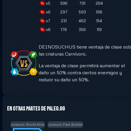
x
5
396
791
264
x
6
297
593
198
x
7
231
462
154
x
8
178
356
119
DEINOSUCHUS tiene ventaja de clase sob
las criaturas Carnívoro.
La ventaja de clase permitirá aumentar el
daño un 50% contra ciertos enemigos y
reducir su daño un 50%.
En otras partes de Paleo.GG
Jurassic World Alive
Jurassic Park Builder