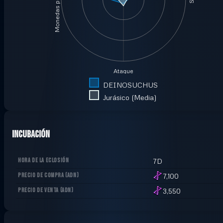
Monedas por minuto
Ataque
DEINOSUCHUS
Jurásico (Media)
Incubación
HORA DE LA ECLOSIÓN
7D
PRECIO DE COMPRA
(
ADN
)
7,100
PRECIO DE VENTA
(
ADN
)
3,550