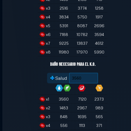
x
3
2516
3774
1258
x
4
3834
5750
1917
x
5
5391
8087
2696
x
6
7188
10782
3594
x
7
9225
13837
4612
x
8
11980
17970
5990
Daño necesario para el K.O.
Salud
x
1
3560
7120
2373
x
2
1483
2967
989
x
3
848
1695
565
x
4
556
1113
371