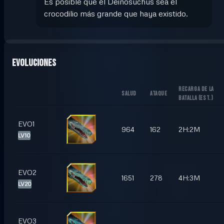
Es posible que el Deinosuchus sea el
crocodilio más grande que haya existido.
Evoluciones
RECARGA DE LA
SALUD
ATAQUE
BATALLA
(
EST.
)
EVO1
964
162
2H:2M
LV10
EVO2
1651
278
4H:3M
LV20
EVO3