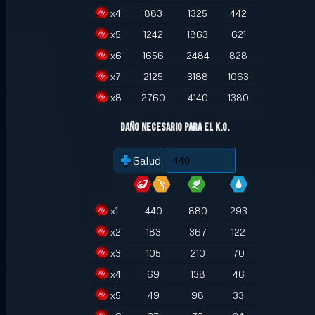
x
4
883
1325
442
x
5
1242
1863
621
x
6
1656
2484
828
x
7
2125
3188
1063
x
8
2760
4140
1380
Daño necesario para el K.O.
Salud
x
1
440
880
293
x
2
183
367
122
x
3
105
210
70
x
4
69
138
46
x
5
49
98
33