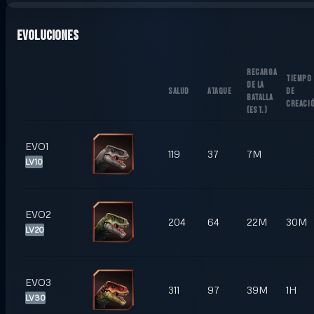
Evoluciones
RECARGA
TIEMPO
DE LA
SALUD
ATAQUE
DE
BATALLA
CREACI
(
EST.
)
EVO1
119
37
7M
LV10
EVO2
204
64
22M
30M
LV20
EVO3
311
97
39M
1H
LV30