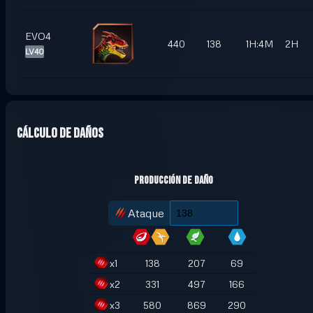
EVO4
440
138
1H:4M
2H
LV40
Cálculo de daños
Producción de daño
Ataque
x
1
138
207
69
x
2
331
497
166
x
3
580
869
290