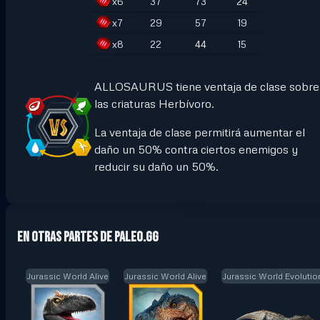
x
6
37
73
24
x
7
29
57
19
x
8
22
44
15
ALLOSAURUS tiene ventaja de clase sobre
las criaturas Herbívoro.
La ventaja de clase permitirá aumentar el
daño un 50% contra ciertos enemigos y
reducir su daño un 50%.
En otras partes de Paleo.GG
Jurassic World Alive
Jurassic World Alive
Jurassic World Evolutio