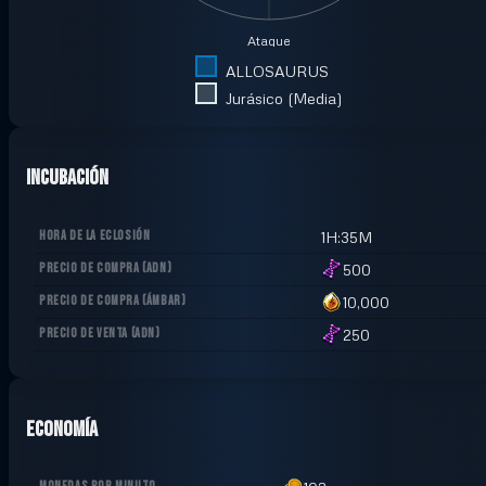
Ataque
ALLOSAURUS
Jurásico (Media)
Incubación
HORA DE LA ECLOSIÓN
1H:35M
PRECIO DE COMPRA
(
ADN
)
500
PRECIO DE COMPRA
(
ÁMBAR
)
10,000
PRECIO DE VENTA
(
ADN
)
250
Economía