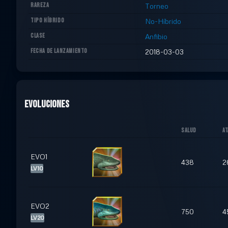
RAREZA
Torneo
TIPO HÍBRIDO
No-Híbrido
CLASE
Anfibio
FECHA DE LANZAMIENTO
2018-03-03
Evoluciones
SALUD
A
EVO1
438
2
LV10
EVO2
750
4
LV20