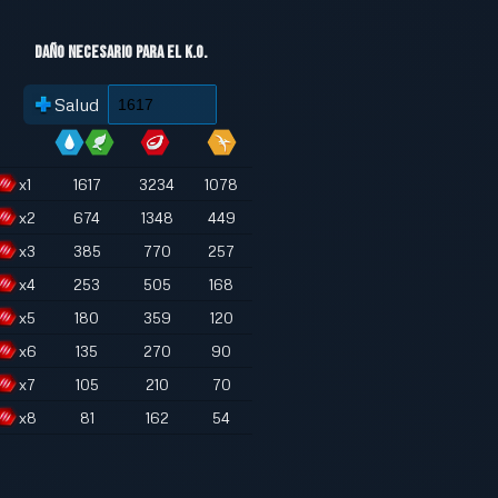
Daño necesario para el K.O.
Salud
x
1
1617
3234
1078
x
2
674
1348
449
x
3
385
770
257
x
4
253
505
168
x
5
180
359
120
x
6
135
270
90
x
7
105
210
70
x
8
81
162
54