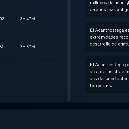
millones de años. 
de años más antigu
93
3H:47M
El Acanthostega es
extremidades recono
desarrollo de criat
81
7H:37M
El Acanthostega pa
sus presas atrapán
sus descendientes
terrestres.