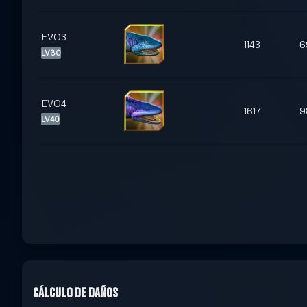
EVO3
1143
6
LV30
EVO4
1617
9
LV40
Cálculo de daños