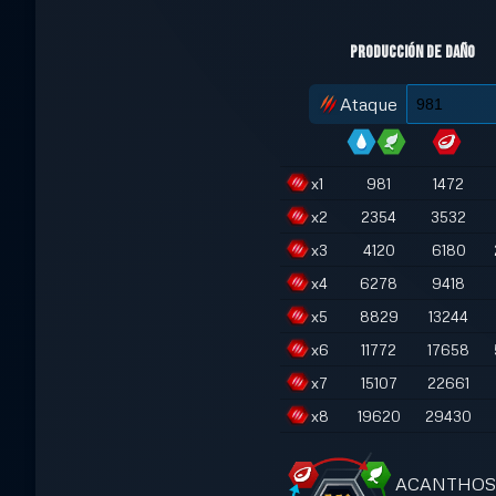
Producción de daño
Ataque
x
1
981
1472
x
2
2354
3532
x
3
4120
6180
x
4
6278
9418
x
5
8829
13244
x
6
11772
17658
x
7
15107
22661
x
8
19620
29430
ACANTHOSTEG