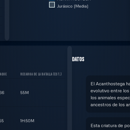
Jurásico (Media)
Datos
TAQUE
RECARGA DE LA BATALLA
(
EST.
)
El Acanthostega ha
evolutivo entre los
66
55M
los animales espec
ancestros de los an
55
1H:50M
Esta criatura de p