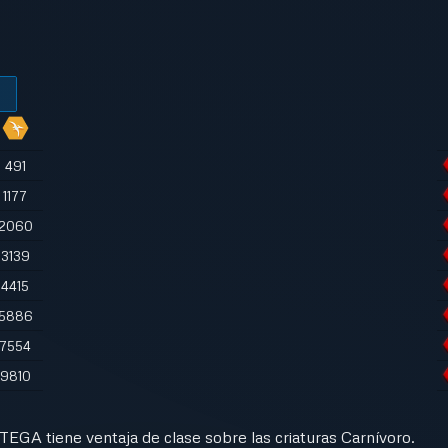
491
1177
2060
3139
4415
5886
7554
9810
A tiene ventaja de clase sobre las criaturas Carnívoro.