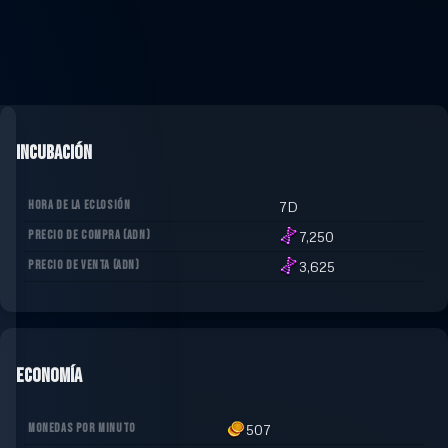
Incubación
HORA DE LA ECLOSIÓN
7D
PRECIO DE COMPRA
(
ADN
)
7,250
PRECIO DE VENTA
(
ADN
)
3,625
Economía
MONEDAS POR MINUTO
507