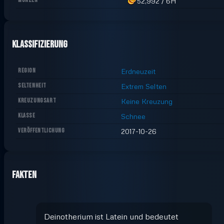
MÜNZEN
52,992
/
6H
Klassifizierung
REGION
Erdneuzeit
SELTENHEIT
Extrem Selten
KREUZUNGSART
Keine Kreuzung
KLASSE
Schnee
VERÖFFENTLICHUNG
2017-10-26
Fakten
Deinotherium ist Latein und bedeutet