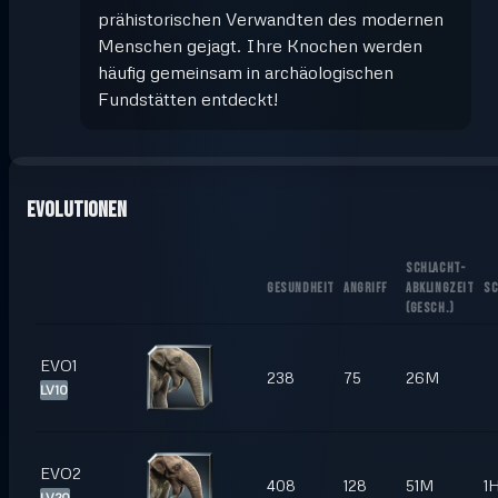
prähistorischen Verwandten des modernen
Menschen gejagt. Ihre Knochen werden
häufig gemeinsam in archäologischen
Fundstätten entdeckt!
Evolutionen
SCHLACHT-
GESUNDHEIT
ANGRIFF
ABKLINGZEIT
SC
(
GESCH.
)
EVO1
238
75
26M
LV10
EVO2
408
128
51M
1
LV20