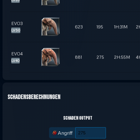
EVO3
623
195
1H:31M
2
LV30
EVO4
881
275
2H:55M
4
LV40
Schadensberechnungen
Schaden Output
Angriff