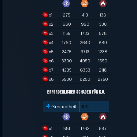
x
1
275
413
138
x
2
660
990
330
x
3
1155
1733
578
x
4
1760
2640
880
x
5
2475
3713
1238
x
6
3300
4950
1650
x
7
4235
6353
2118
x
8
5500
8250
2750
Erforderlicher Schaden für K.O.
Gesundheit
x
1
881
1762
587