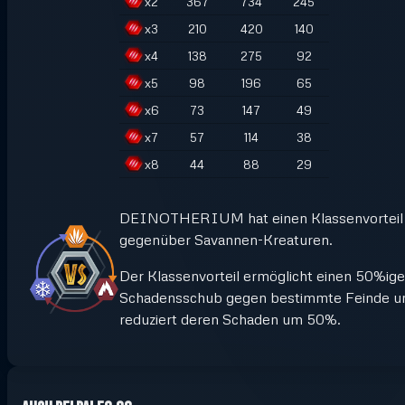
x
2
367
734
245
x
3
210
420
140
x
4
138
275
92
x
5
98
196
65
x
6
73
147
49
x
7
57
114
38
x
8
44
88
29
DEINOTHERIUM hat einen Klassenvorteil
gegenüber Savannen-Kreaturen.
Der Klassenvorteil ermöglicht einen 50%ig
Schadensschub gegen bestimmte Feinde u
reduziert deren Schaden um 50%.