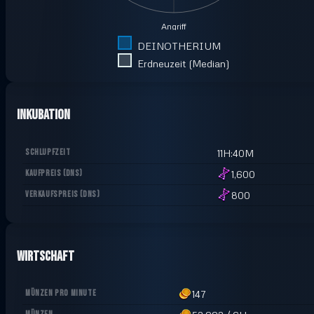
Angriff
DEINOTHERIUM
Erdneuzeit (Median)
Inkubation
SCHLUPFZEIT
11H:40M
KAUFPREIS
(
DNS
)
1,600
VERKAUFSPREIS
(
DNS
)
800
Wirtschaft
MÜNZEN PRO MINUTE
147